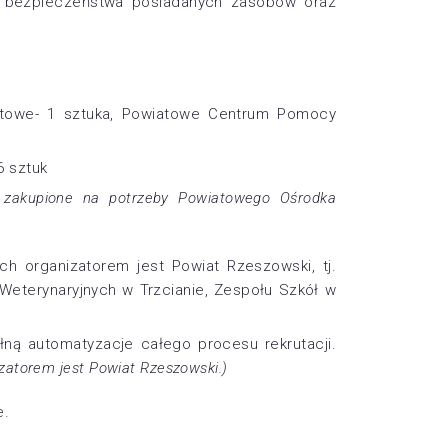
ia bezpieczeństwa posiadanych zasobów oraz
:
atowe- 1 sztuka, Powiatowe Centrum Pomocy
6 sztuk
 zakupione na potrzeby Powiatowego Ośrodka
h organizatorem jest Powiat Rzeszowski, tj.
eterynaryjnych w Trzcianie, Zespołu Szkół w
ną automatyzacje całego procesu rekrutacji.
atorem jest Powiat Rzeszowski.)
e.