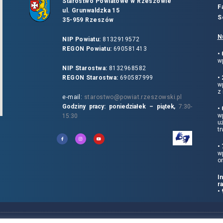
Starostwo Powiatowe w Rzeszowie
F
ul. Grunwaldzka 15
S
35-959 Rzeszów
N
NIP Powiatu:
8132919572
REGON Powiatu:
690581413
•
wp
NIP Starostwa:
8132968582
REGON Starostwa:
690587999
•
w
z 
e-mail:
starostwo@powiat.rzeszowski.pl
Godziny pracy: poniedziałek – piątek,
7:30-
•
wp
15:30
u
tr
•
w
o
I
r
•