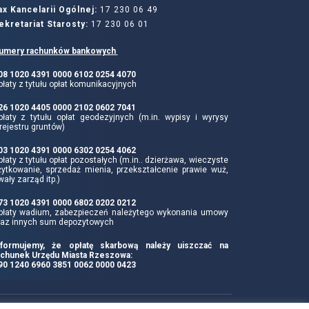
ax Kancelarii Ogólnej:
17 230 06 49
ekretariat Starosty:
17 230 06 01
umery rachunków bankowych
 08 1020 4391 0000 6102 0254 4070
łaty z tytułu opłat komunikacyjnych
 26 1020 4405 0000 2102 0602 7041
płaty z tytułu opłat geodezyjnych (m.in. wypisy i wyrysy
rejestru gruntów)
 03 1020 4391 0000 6302 0254 4062
łaty z tytułu opłat pozostałych (m.in.. dzierżawa, wieczyste
żytkowanie, sprzedaż mienia, przekształcenie prawie wuż,
wały zarząd itp.)
 73 1020 4391 0000 6802 0202 0212
płaty wadium, zabezpieczeń należytego wykonania umowy
raz innych sum depozytowych
nformujemy, że opłatę skarbową należy uiszczać na
achunek Urzędu Miasta Rzeszowa:
 90 1240 6960 3851 0062 0000 0423