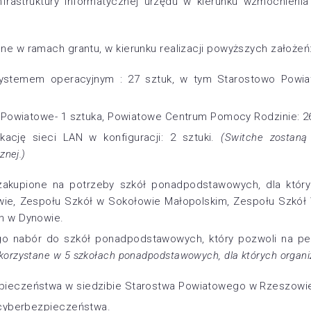
nfrastruktury informatycznej urzędu w kierunku wzmocnien
ne w ramach grantu, w kierunku realizacji powyższych założeń
ystemem operacyjnym : 27 sztuk, w tym Starostowo Powi
o Powiatowe- 1 sztuka, Powiatowe Centrum Pomocy Rodzinie: 2
ację sieci LAN w konfiguracji: 2 sztuki.
(Switche zostaną
znej.)
zakupione na potrzeby szkół ponadpodstawowych, dla któryc
e, Zespołu Szkół w Sokołowie Małopolskim, Zespołu Szkół W
h w Dynowie.
o nabór do szkół ponadpodstawowych, który pozwoli na peł
orzystane w 5 szkołach ponadpodstawowych, dla których organiz
pieczeństwa w siedzibie Starostwa Powiatowego w Rzeszowi
 cyberbezpieczeństwa.