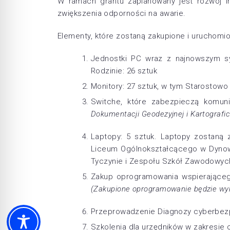
W ramach grantu zaplanowany jest rozwój i
zwiększenia odporności na awarie.
Elementy, które zostaną zakupione i uruchomio
Jednostki PC wraz z najnowszym s
Rodzinie: 26 sztuk
Monitory: 27 sztuk, w tym Starostow
Switche, które zabezpieczą komunik
Dokumentacji Geodezyjnej i Kartografic
Laptopy: 5 sztuk. Laptopy zostaną 
Liceum Ogólnokształcącego w Dynowi
Tyczynie i Zespołu Szkół Zawodowyc
Zakup oprogramowania wspierająceg
(Zakupione oprogramowanie będzie wyk
Przeprowadzenie Diagnozy cyberbez
Szkolenia dla urzędników w zakresie