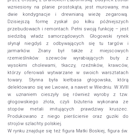
wzniesiony na planie prostokąta, jest murowany, ma
dwie kondygnacje i drewnianą wieżę zegarową.
Dzisiejszą formę zyskał po kilku późniejszych
przebudowach i remontach. Pełni swoją funkcję – jest
siedzibą władz samorządowych. Głogowski rynek
słynął niegdyś z odbywających się tu targów i
jarmarków. Znany był także z miejscowych
rzemieślników: szewców wyrabiających buty z
wysokimi cholewami, tkaczy, rzeźników, krawców,
którzy oferowali wytwarzane w swoich warsztatach
towary. Słynna była kiełbasa głogowska, którą
delektowano się we Lwowie, a nawet w Wiedniu. W XVIII
w. uznaniem cieszyły się również wyroby z tzw.
głogowskiego złota, czyli biżuteria wykonana ze
stopów metali imitujących prawdziwy kruszec.
Produkowano z niego pierścienie oraz guziki do
strojów szlachty polskiej.
W rynku znajduje się też figura Matki Boskiej, figura św.