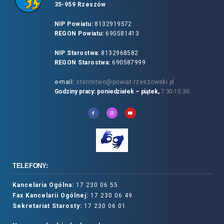
35-959 Rzeszów
NIP Powiatu:
8132919572
REGON Powiatu:
690581413
NIP Starostwa:
8132968582
REGON Starostwa:
690587999
e-mail:
starostwo@powiat.rzeszowski.pl
Godziny pracy: poniedziałek – piątek,
7:30-15:30
TELEFONY:
Kancelaria Ogólna:
17 230 06 55
Fax Kancelarii Ogólnej:
17 230 06 49
Sekretariat Starosty:
17 230 06 01