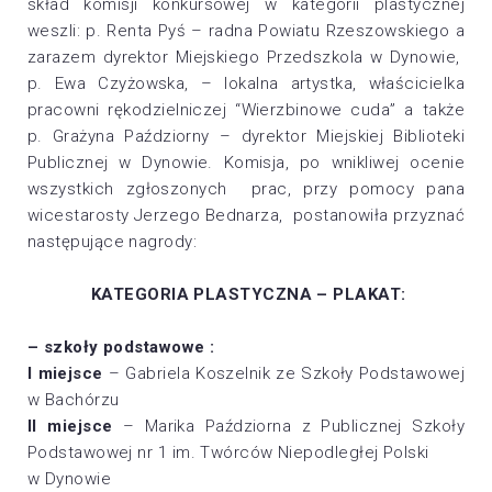
skład komisji konkursowej w kategorii plastycznej
weszli: p. Renta Pyś – radna Powiatu Rzeszowskiego a
zarazem dyrektor Miejskiego Przedszkola w Dynowie,
p. Ewa Czyżowska, – lokalna artystka, właścicielka
pracowni rękodzielniczej “Wierzbinowe cuda” a także
p. Grażyna Paździorny – dyrektor Miejskiej Biblioteki
Publicznej w Dynowie. Komisja, po wnikliwej ocenie
wszystkich zgłoszonych prac, przy pomocy pana
wicestarosty Jerzego Bednarza, postanowiła przyznać
następujące nagrody:
KATEGORIA PLASTYCZNA – PLAKAT:
– szkoły podstawowe :
I miejsce
– Gabriela Koszelnik ze Szkoły Podstawowej
w Bachórzu
II miejsce
– Marika Paździorna z Publicznej Szkoły
Podstawowej nr 1 im. Twórców Niepodległej Polski
w Dynowie