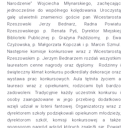
Narodzenie” Wojciecha Młynarskiego, zachęcając
jednocześnie do wspólnego kolędowania. Uroczystą
galę uświetnili znamienici goście pan Wicestarosta
Rzeszowski Jerzy Bednarz, Radna Powiatu
Rzeszowskiego p. Renata Pyś, Dyrektor Miejskiej
Biblioteki Publicznej p. Grażyna Paździorny, p. Ewa
Czyżowska, p. Małgorzata Kopczak i p. Marcin Szmul.
Następnie komisje konkursowe wraz z Wicestarostą
Rzeszowskim p. Jerzym Bednarzem rozdali wszystkim
laureatom cenne nagrody oraz dyplomy. Rodzinny i
świąteczny klimat konkursu podkreślały dekoracje oraz
wystawa prac konkursowych. Aula tętniła życiem a
laureaci wraz z opiekunami, rodzicami byli bardzo
zadowoleni. Tradycyjnie każdy uczestnik konkursu i
osoby zaangażowane w jego przebieg dodatkowo
wzięli udział w loterii fantowej. Organizatorzy wraz z
dyrektorem szkoły podziękowali opiekunom młodzieży,
dyrektorom szkół, komisji konkursowej a także
sponsorom nagród wśród których znaleźli się: Powiat