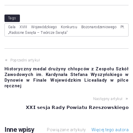
Tags
Gala XVIII Wojewódzkiego Konkursu Bożonarodzeniowego Pt.
„Radosne Święta – Twórcze Święta”
Poprzedni artykuł
Historyczny medal drużyny chłopców z Zespołu Szkół
Zawodowych im. Kardynała Stefana Wyszyńskiego w
Dynowie w Finale Wojewódzkim Licealiady w piłce
ręcznej
Następny artykuł
𝗫𝗫𝗜 𝘀𝗲𝘀𝗷𝗮 𝗥𝗮𝗱𝘆 𝗣𝗼𝘄𝗶𝗮𝘁𝘂 𝗥𝘇𝗲𝘀𝘇𝗼𝘄𝘀𝗸𝗶𝗲𝗴𝗼
Inne wpisy
Powiązane artykuły
Więcej tego autora