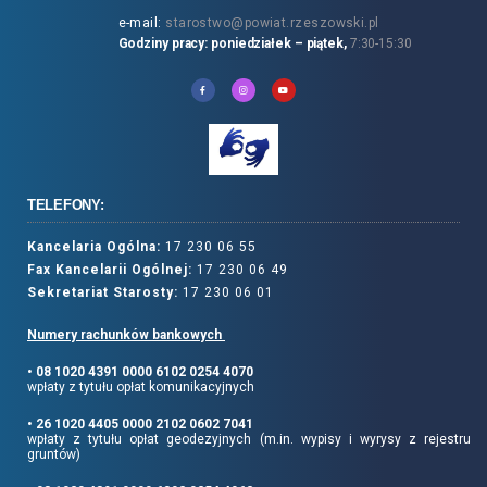
e-mail:
starostwo@powiat.rzeszowski.pl
Godziny pracy: poniedziałek – piątek,
7:30-15:30
TELEFONY:
Kancelaria Ogólna:
17 230 06 55
Fax Kancelarii Ogólnej:
17 230 06 49
Sekretariat Starosty:
17 230 06 01
Numery rachunków bankowych
• 08 1020 4391 0000 6102 0254 4070
wpłaty z tytułu opłat komunikacyjnych
• 26 1020 4405 0000 2102 0602 7041
wpłaty z tytułu opłat geodezyjnych (m.in. wypisy i wyrysy z rejestru
gruntów)