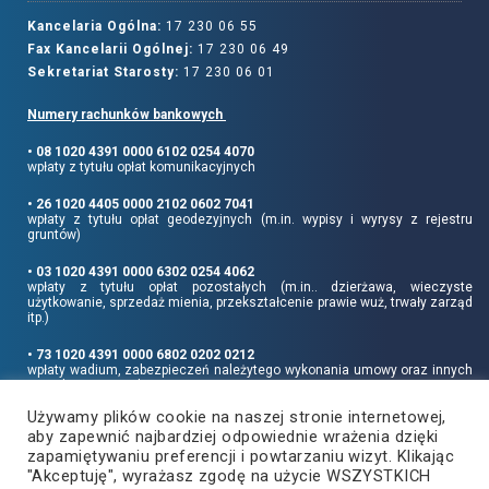
Kancelaria Ogólna:
17 230 06 55
Fax Kancelarii Ogólnej:
17 230 06 49
Sekretariat Starosty:
17 230 06 01
Numery rachunków bankowych
• 08 1020 4391 0000 6102 0254 4070
wpłaty z tytułu opłat komunikacyjnych
• 26 1020 4405 0000 2102 0602 7041
wpłaty z tytułu opłat geodezyjnych (m.in. wypisy i wyrysy z rejestru
gruntów)
• 03 1020 4391 0000 6302 0254 4062
wpłaty z tytułu opłat pozostałych (m.in.. dzierżawa, wieczyste
użytkowanie, sprzedaż mienia, przekształcenie prawie wuż, trwały zarząd
itp.)
• 73 1020 4391 0000 6802 0202 0212
wpłaty wadium, zabezpieczeń należytego wykonania umowy oraz innych
sum depozytowych
Używamy plików cookie na naszej stronie internetowej,
Informujemy, że opłatę skarbową należy uiszczać na rachunek Urzędu
aby zapewnić najbardziej odpowiednie wrażenia dzięki
Miasta Rzeszowa:
• 90 1240 6960 3851 0062 0000 0423
zapamiętywaniu preferencji i powtarzaniu wizyt. Klikając
"Akceptuję", wyrażasz zgodę na użycie WSZYSTKICH