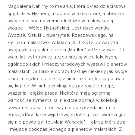
Magdalena Nahirny to malarka, która okres dzieciństwa
spędziła w Hyżnem, młodość w Rzeszowie, a obecnie
swoje miejsce na ziemi odnalazła w malowniczej
wiosce – Wólce Hyżneńskiej. Jest absolwentką
Wydziału Sztuki Uniwersytetu Rzeszowskiego, na
kierunku malarstwo. W latach 2010-2012 prowadziła
swoją własną galerię sztuki „Madlen” w Rzeszowie. Od
wielu lat jest również uczestniczką wielu lokalnych,
ogólnopolskich i międzynarodowych wystaw i plenerów
malarskich. Autorskie obrazy traktuje niekiedy jak swoje
dzieci i ciężko jest się jej z nimi rozstać, kiedy pojawia
się kupiec. W nich zamykają się przecież emocje,
wrażenia i ciężka praca. Niektóre mają ogromną
wartość sentymentalną, niektóre zostają w kolekcji
prywatnej bo są to obrazy nie do sprzedania, m.in.
obraz, który darzy wyjątkową miłością i jak twierdzi „już
się nie powtórzy” to „Moja Wenecja” – obraz który zajął
I miejsce podczas jednego z plenerów malarskich. Z