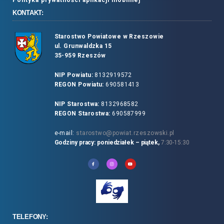
KONTAKT:
Starostwo Powiatowe w Rzeszowie
ul. Grunwaldzka 15
35-959 Rzeszów
NIP Powiatu:
8132919572
REGON Powiatu:
690581413
NIP Starostwa:
8132968582
REGON Starostwa:
690587999
e-mail:
starostwo@powiat.rzeszowski.pl
Godziny pracy: poniedziałek – piątek,
7:30-15:30
TELEFONY: