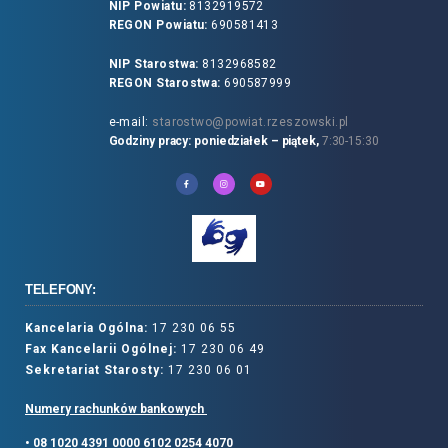
NIP Powiatu:
8132919572
REGON Powiatu:
690581413
NIP Starostwa:
8132968582
REGON Starostwa:
690587999
e-mail:
starostwo@powiat.rzeszowski.pl
Godziny pracy: poniedziałek – piątek,
7:30-15:30
TELEFONY:
Kancelaria Ogólna:
17 230 06 55
Fax Kancelarii Ogólnej:
17 230 06 49
Sekretariat Starosty:
17 230 06 01
Numery rachunków bankowych
• 08 1020 4391 0000 6102 0254 4070