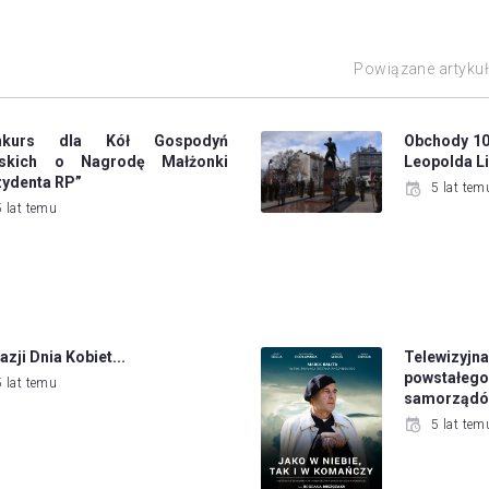
Powiązane artyku
nkurs dla Kół Gospodyń
Obchody 102
jskich o Nagrodę Małżonki
Leopolda Li
zydenta RP”
5 lat tem
5 lat temu
azji Dnia Kobiet...
Telewizy
powstałeg
5 lat temu
samorządów
5 lat tem