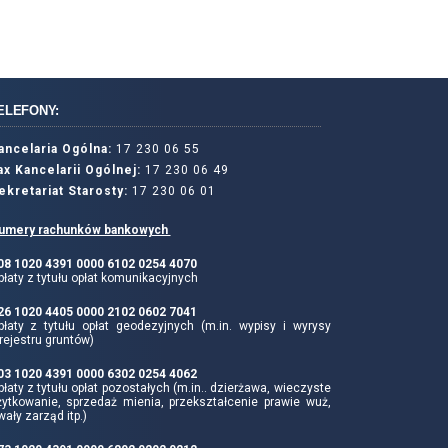
ELEFONY:
ancelaria Ogólna:
17 230 06 55
ax Kancelarii Ogólnej:
17 230 06 49
ekretariat Starosty:
17 230 06 01
umery rachunków bankowych
 08 1020 4391 0000 6102 0254 4070
łaty z tytułu opłat komunikacyjnych
 26 1020 4405 0000 2102 0602 7041
płaty z tytułu opłat geodezyjnych (m.in. wypisy i wyrysy
rejestru gruntów)
 03 1020 4391 0000 6302 0254 4062
łaty z tytułu opłat pozostałych (m.in.. dzierżawa, wieczyste
żytkowanie, sprzedaż mienia, przekształcenie prawie wuż,
wały zarząd itp.)