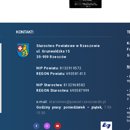
KONTAKT:
T
K
Starostwo Powiatowe w Rzeszowie
F
ul. Grunwaldzka 15
S
35-959 Rzeszów
N
NIP Powiatu:
8132919572
REGON Powiatu:
690581413
•
wp
NIP Starostwa:
8132968582
REGON Starostwa:
690587999
•
w
z 
e-mail:
starostwo@powiat.rzeszowski.pl
Godziny pracy: poniedziałek – piątek,
7:30-
•
wp
15:30
u
tr