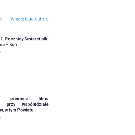
ły
Więcej tego autora
. Rocznicy Śmierci płk.
sa – Kuli
u
jna premiera filmu
o przy współudziale
, w tym Powiatu…
u