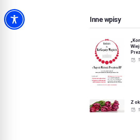
Inne wpisy
„Ko
Wie
Pre
Z ok