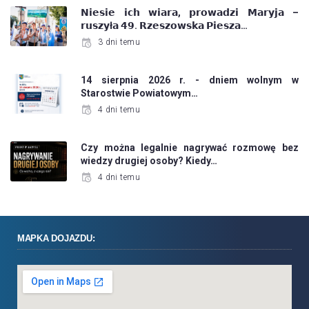
𝗡𝗶𝗲𝘀𝗶𝗲 𝗶𝗰𝗵 𝘄𝗶𝗮𝗿𝗮, 𝗽𝗿𝗼𝘄𝗮𝗱𝘇𝗶 𝗠𝗮𝗿𝘆𝗷𝗮 –
𝗿𝘂𝘀𝘇𝘆ł𝗮 𝟰𝟵. 𝗥𝘇𝗲𝘀𝘇𝗼𝘄𝘀𝗸𝗮 𝗣𝗶𝗲𝘀𝘇𝗮…
3 dni temu
14 sierpnia 2026 r. - dniem wolnym w
Starostwie Powiatowym…
4 dni temu
Czy można legalnie nagrywać rozmowę bez
wiedzy drugiej osoby? Kiedy…
4 dni temu
MAPKA DOJAZDU: