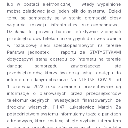
lub w postaci elektronicznej – wtedy wypełnione
można załadować jako jeden plik do systemu. Dzięki
temu są samorządy są w stanie gromadzić głosy
wsparcia rozwoju infrastruktury szerokopasmowej.
Działania te pozwolą bardziej efektywnie zachęcać
przedsiębiorców telekomunikacyjnych do inwestowania
w rozbudowę sieci szerokopasmowych na terenie
Państwa jednostek. – raportu ze STATYSTYKAMI
dotyczącymi stanu dostępu do internetu na terenie
danego samorządu, zawierającego listę
przedsiębiorców, którzy świadczą usługi dostępu do
internetu na danym obszarze. Na INTERNET.GOV.PL. od
1 czerwca 2023 roku zbierane i prezentowane są
informacje o planowanych przez przedsiębiorców
telekomunikacyjnych inwestycjach finansowanych ze
środków własnych. [11:47] Łukasiewicz Marcin
Za
pośrednictwem systemu informujemy także o punktach
adresowych, które zostaną objęte szybkim internetem
w ramach projektów dofinansowanych ze środków