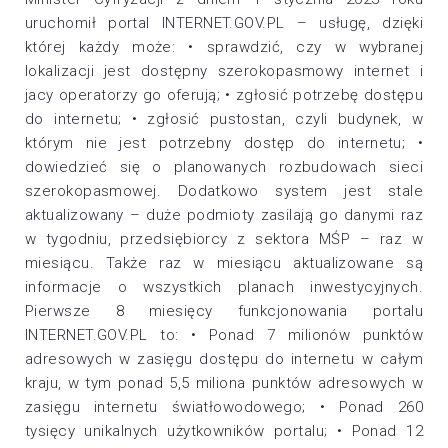
uruchomił portal INTERNET.GOV.PL – usługę, dzięki
której każdy może: • sprawdzić, czy w wybranej
lokalizacji jest dostępny szerokopasmowy internet i
jacy operatorzy go oferują; • zgłosić potrzebę dostępu
do internetu; • zgłosić pustostan, czyli budynek, w
którym nie jest potrzebny dostęp do internetu; •
dowiedzieć się o planowanych rozbudowach sieci
szerokopasmowej. Dodatkowo system jest stale
aktualizowany – duże podmioty zasilają go danymi raz
w tygodniu, przedsiębiorcy z sektora MŚP – raz w
miesiącu. Także raz w miesiącu aktualizowane są
informacje o wszystkich planach inwestycyjnych.
Pierwsze 8 miesięcy funkcjonowania portalu
INTERNET.GOV.PL to: • Ponad 7 milionów punktów
adresowych w zasięgu dostępu do internetu w całym
kraju, w tym ponad 5,5 miliona punktów adresowych w
zasięgu internetu światłowodowego; • Ponad 260
tysięcy unikalnych użytkowników portalu; • Ponad 12