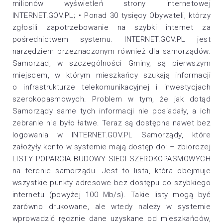
milionów wyświetleń strony internetowej
INTERNET.GOV.PL; • Ponad 30 tysięcy Obywateli, którzy
zgłosili zapotrzebowanie na szybki internet za
pośrednictwem systemu. INTERNET.GOV.PL jest
narzędziem przeznaczonym również dla samorządów.
Samorząd, w szczególności Gminy, są pierwszym
miejscem, w którym mieszkańcy szukają informacji
o infrastrukturze telekomunikacyjnej i inwestycjach
szerokopasmowych. Problem w tym, że jak dotąd
Samorządy same tych informacji nie posiadały, a ich
zebranie nie było łatwe. Teraz są dostępne nawet bez
logowania w INTERNET.GOV.PL Samorządy, które
założyły konto w systemie mają dostęp do: – zbiorczej
LISTY POPARCIA BUDOWY SIECI SZEROKOPASMOWYCH
na terenie samorządu. Jest to lista, która obejmuje
wszystkie punkty adresowe bez dostępu do szybkiego
internetu (powyżej 100 Mb/s). Takie listy mogą być
zarówno drukowane, ale wtedy należy w systemie
wprowadzić ręcznie dane uzyskane od mieszkańców,