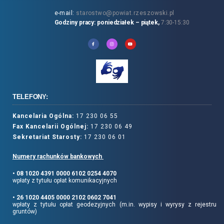
e-mail:
starostwo@powiat.rzeszowski.pl
Godziny pracy: poniedziałek – piątek,
7:30-15:30
TELEFONY:
Kancelaria Ogólna:
17 230 06 55
Fax Kancelarii Ogólnej:
17 230 06 49
Sekretariat Starosty:
17 230 06 01
Numery rachunków bankowych
• 08 1020 4391 0000 6102 0254 4070
wpłaty z tytułu opłat komunikacyjnych
• 26 1020 4405 0000 2102 0602 7041
wpłaty z tytułu opłat geodezyjnych (m.in. wypisy i wyrysy z rejestru
gruntów)