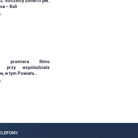
. Rocznicy Śmierci płk.
sa – Kuli
u
jna premiera filmu
o przy współudziale
, w tym Powiatu…
u
ELEFONY: