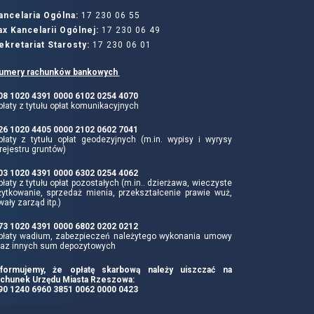
ancelaria Ogólna:
17 230 06 55
ax Kancelarii Ogólnej:
17 230 06 49
ekretariat Starosty:
17 230 06 01
umery rachunków bankowych
 08 1020 4391 0000 6102 0254 4070
łaty z tytułu opłat komunikacyjnych
 26 1020 4405 0000 2102 0602 7041
płaty z tytułu opłat geodezyjnych (m.in. wypisy i wyrysy
rejestru gruntów)
 03 1020 4391 0000 6302 0254 4062
łaty z tytułu opłat pozostałych (m.in.. dzierżawa, wieczyste
żytkowanie, sprzedaż mienia, przekształcenie prawie wuż,
wały zarząd itp.)
 73 1020 4391 0000 6802 0202 0212
płaty wadium, zabezpieczeń należytego wykonania umowy
raz innych sum depozytowych
nformujemy, że opłatę skarbową należy uiszczać na
achunek Urzędu Miasta Rzeszowa:
 90 1240 6960 3851 0062 0000 0423