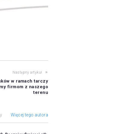
Następny artykuł
sków w ramach tarczy
my firmom z naszego
terenu
ły
Więcej tego autora