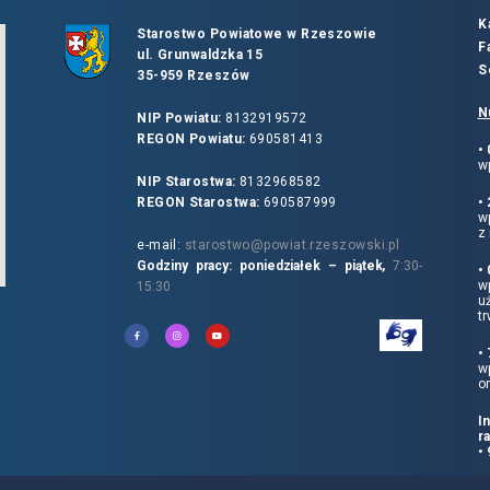
K
Starostwo Powiatowe w Rzeszowie
F
ul. Grunwaldzka 15
S
35-959 Rzeszów
N
NIP Powiatu:
8132919572
REGON Powiatu:
690581413
•
wp
NIP Starostwa:
8132968582
REGON Starostwa:
690587999
•
w
z 
e-mail:
starostwo@powiat.rzeszowski.pl
Godziny pracy: poniedziałek – piątek,
7:30-
•
wp
15:30
u
tr
•
w
o
I
r
•