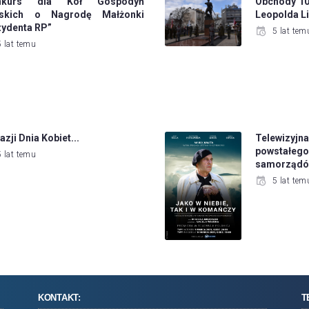
nkurs dla Kół Gospodyń
Obchody 102
jskich o Nagrodę Małżonki
Leopolda Li
zydenta RP”
5 lat tem
5 lat temu
azji Dnia Kobiet...
Telewizy
powstałeg
5 lat temu
samorządów
5 lat tem
KONTAKT:
T