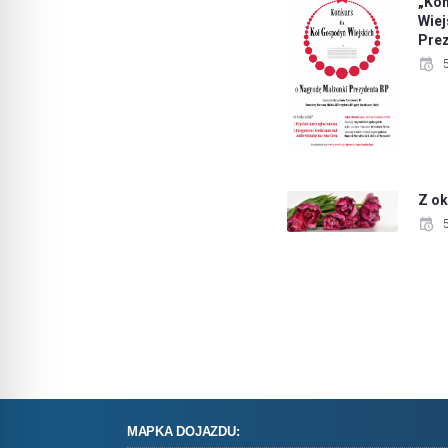
„Ko
Wie
Pre
Z ok
MAPKA DOJAZDU: