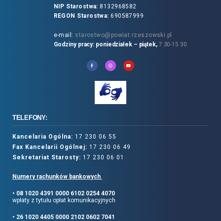
NIP Starostwa:
8132968582
REGON Starostwa:
690587999
e-mail:
starostwo@powiat.rzeszowski.pl
Godziny pracy: poniedziałek – piątek,
7:30-15:30
TELEFONY:
Kancelaria Ogólna:
17 230 06 55
Fax Kancelarii Ogólnej:
17 230 06 49
Sekretariat Starosty:
17 230 06 01
Numery rachunków bankowych
• 08 1020 4391 0000 6102 0254 4070
wpłaty z tytułu opłat komunikacyjnych
• 26 1020 4405 0000 2102 0602 7041