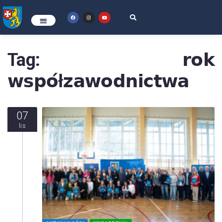
Tag:
𝗿𝗼𝗸
𝘄𝘀𝗽𝗼́ł𝘇𝗮𝘄𝗼𝗱𝗻𝗶𝗰𝘁𝘄𝗮
07
lis