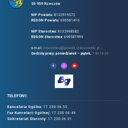
35-959 Rzeszów
NIP Powiatu:
8132919572
REGON Powiatu:
690581413
NIP Starostwa:
8132968582
REGON Starostwa:
690587999
e-mail:
starostwo@powiat.rzeszowski.pl
Godziny pracy: poniedziałek – piątek,
7:30-15:30
TELEFONY:
Kancelaria Ogólna:
17 230 06 55
Fax Kancelarii Ogólnej:
17 230 06 49
Sekretariat Starosty:
17 230 06 01