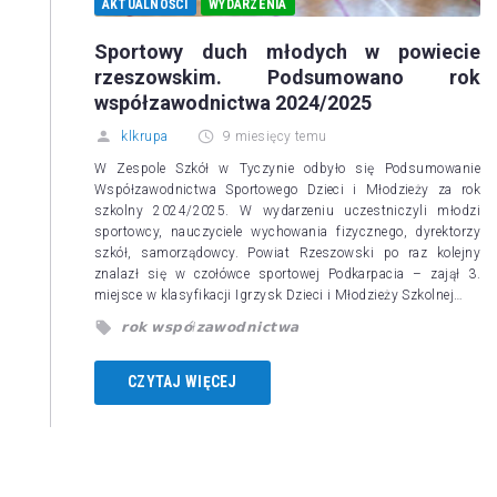
AKTUALNOŚCI
WYDARZENIA
Sportowy duch młodych w powiecie
rzeszowskim. Podsumowano rok
współzawodnictwa 2024/2025
klkrupa
9 miesięcy temu
W Zespole Szkół w Tyczynie odbyło się Podsumowanie
Współzawodnictwa Sportowego Dzieci i Młodzieży za rok
szkolny 2024/2025. W wydarzeniu uczestniczyli młodzi
sportowcy, nauczyciele wychowania fizycznego, dyrektorzy
szkół, samorządowcy. Powiat Rzeszowski po raz kolejny
znalazł się w czołówce sportowej Podkarpacia – zajął 3.
miejsce w klasyfikacji Igrzysk Dzieci i Młodzieży Szkolnej…
𝗿𝗼𝗸 𝘄𝘀𝗽𝗼́ł𝘇𝗮𝘄𝗼𝗱𝗻𝗶𝗰𝘁𝘄𝗮
CZYTAJ WIĘCEJ