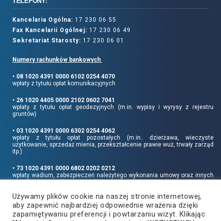
TELEFONY:
Kancelaria Ogólna:
17 230 06 55
Fax Kancelarii Ogólnej:
17 230 06 49
Sekretariat Starosty:
17 230 06 01
Numery rachunków bankowych
• 08 1020 4391 0000 6102 0254 4070
wpłaty z tytułu opłat komunikacyjnych
• 26 1020 4405 0000 2102 0602 7041
wpłaty z tytułu opłat geodezyjnych (m.in. wypisy i wyrysy z rejestru
gruntów)
• 03 1020 4391 0000 6302 0254 4062
wpłaty z tytułu opłat pozostałych (m.in.. dzierżawa, wieczyste
użytkowanie, sprzedaż mienia, przekształcenie prawie wuż, trwały zarząd
itp.)
• 73 1020 4391 0000 6802 0202 0212
wpłaty wadium, zabezpieczeń należytego wykonania umowy oraz innych
sum depozytowych
Używamy plików cookie na naszej stronie internetowej,
Informujemy, że opłatę skarbową należy uiszczać na rachunek Urzędu
aby zapewnić najbardziej odpowiednie wrażenia dzięki
Miasta Rzeszowa:
• 90 1240 6960 3851 0062 0000 0423
zapamiętywaniu preferencji i powtarzaniu wizyt. Klikając