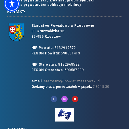
Polityka prywatności /
Deklaracja dostępności
Polityka prywatności aplikacji mobilnej
KONTAKT:
Starostwo Powiatowe w Rzeszowie
ul. Grunwaldzka 15
35-959 Rzeszów
NIP Powiatu:
8132919572
REGON Powiatu:
690581413
NIP Starostwa:
8132968582
REGON Starostwa:
690587999
e-mail:
starostwo@powiat.rzeszowski.pl
Godziny pracy: poniedziałek – piątek,
7:30-15:30