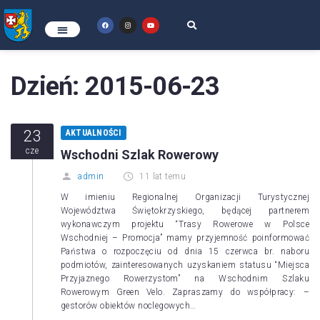
Dzień:
2015-06-23
23
AKTUALNOŚCI
cze
Wschodni Szlak Rowerowy
admin
11 lat temu
W imieniu Regionalnej Organizacji Turystycznej
Województwa Świętokrzyskiego, będącej partnerem
wykonawczym projektu “Trasy Rowerowe w Polsce
Wschodniej – Promocja” mamy przyjemność poinformować
Państwa o rozpoczęciu od dnia 15 czerwca br. naboru
podmiotów, zainteresowanych uzyskaniem statusu “Miejsca
Przyjaznego Rowerzystom” na Wschodnim Szlaku
Rowerowym Green Velo. Zapraszamy do współpracy: –
gestorów obiektów noclegowych…