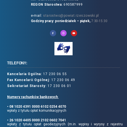
REGON Starostwa:
690587999
e-mail:
starostwo@powiat.rzeszowski.pl
Godziny pracy: poniedziałek – piątek,
7:30-15:30
TELEFONY:
Kancelaria Ogólna:
17 230 06 55
Fax Kancelarii Ogólnej:
17 230 06 49
Sekretariat Starosty:
17 230 06 01
Numery rachunków bankowych
• 08 1020 4391 0000 6102 0254 4070
wpłaty z tytułu opłat komunikacyjnych
• 26 1020 4405 0000 2102 0602 7041
wpłaty z tytułu opłat geodezyjnych (m.in. wypisy i wyrysy z rejestru