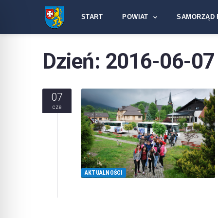
START
POWIAT
SAMORZĄD 
Dzień:
2016-06-07
07
cze
AKTUALNOŚCI