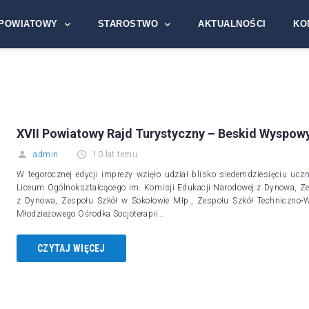
POWIATOWY
STAROSTWO
AKTUALNOŚCI
KO
XVII Powiatowy Rajd Turystyczny – Beskid Wyspowy,
admin
10 lat temu
W tegorocznej edycji imprezy wzięło udział blisko siedemdziesięciu uc
Liceum Ogólnokształcącego im. Komisji Edukacji Narodowej z Dynowa, Z
z Dynowa, Zespołu Szkół w Sokołowie Młp., Zespołu Szkół Techniczno-We
Młodzieżowego Ośrodka Socjoterapii…
CZYTAJ WIĘCEJ