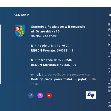
KONTAKT:
T
K
Starostwo Powiatowe w Rzeszowie
F
ul. Grunwaldzka 15
S
35-959 Rzeszów
N
NIP Powiatu:
8132919572
REGON Powiatu:
690581413
•
wp
NIP Starostwa:
8132968582
REGON Starostwa:
690587999
•
w
z 
e-mail:
starostwo@powiat.rzeszowski.pl
Godziny pracy: poniedziałek – piątek,
7:30-
•
wp
15:30
u
tr
•
w
o