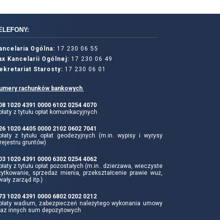
ELEFONY:
ancelaria Ogólna:
17 230 06 55
ax Kancelarii Ogólnej:
17 230 06 49
ekretariat Starosty:
17 230 06 01
umery rachunków bankowych
 08 1020 4391 0000 6102 0254 4070
łaty z tytułu opłat komunikacyjnych
 26 1020 4405 0000 2102 0602 7041
płaty z tytułu opłat geodezyjnych (m.in. wypisy i wyrysy
rejestru gruntów)
 03 1020 4391 0000 6302 0254 4062
łaty z tytułu opłat pozostałych (m.in.. dzierżawa, wieczyste
żytkowanie, sprzedaż mienia, przekształcenie prawie wuż,
wały zarząd itp.)
 73 1020 4391 0000 6802 0202 0212
płaty wadium, zabezpieczeń należytego wykonania umowy
raz innych sum depozytowych