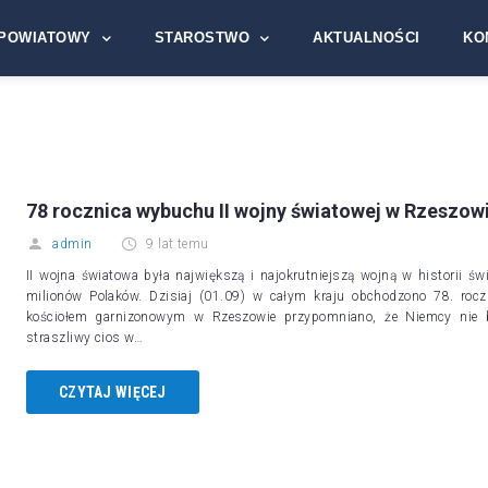
POWIATOWY
STAROSTWO
AKTUALNOŚCI
KO
78 rocznica wybuchu II wojny światowej w Rzeszow
admin
9 lat temu
II wojna światowa była największą i najokrutniejszą wojną w historii ś
milionów Polaków. Dzisiaj (01.09) w całym kraju obchodzono 78. roc
kościołem garnizonowym w Rzeszowie przypomniano, że Niemcy nie b
straszliwy cios w…
CZYTAJ WIĘCEJ