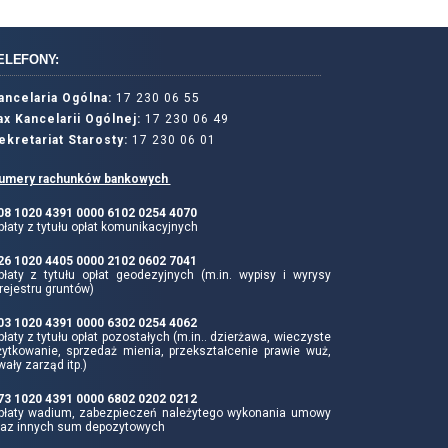
ELEFONY:
ancelaria Ogólna:
17 230 06 55
ax Kancelarii Ogólnej:
17 230 06 49
ekretariat Starosty:
17 230 06 01
umery rachunków bankowych
 08 1020 4391 0000 6102 0254 4070
łaty z tytułu opłat komunikacyjnych
 26 1020 4405 0000 2102 0602 7041
płaty z tytułu opłat geodezyjnych (m.in. wypisy i wyrysy
rejestru gruntów)
 03 1020 4391 0000 6302 0254 4062
łaty z tytułu opłat pozostałych (m.in.. dzierżawa, wieczyste
żytkowanie, sprzedaż mienia, przekształcenie prawie wuż,
wały zarząd itp.)
 73 1020 4391 0000 6802 0202 0212
płaty wadium, zabezpieczeń należytego wykonania umowy
raz innych sum depozytowych