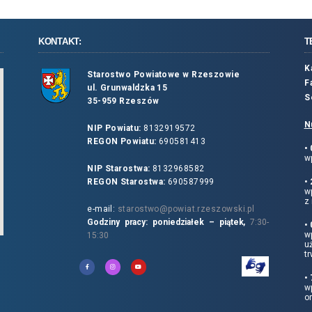
KONTAKT:
T
K
Starostwo Powiatowe w Rzeszowie
F
ul. Grunwaldzka 15
S
35-959 Rzeszów
N
NIP Powiatu:
8132919572
REGON Powiatu:
690581413
•
wp
NIP Starostwa:
8132968582
REGON Starostwa:
690587999
•
w
z 
e-mail:
starostwo@powiat.rzeszowski.pl
Godziny pracy: poniedziałek – piątek,
7:30-
•
wp
15:30
u
tr
•
w
o