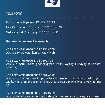
TELEFONY:
Kancelaria Ogólna:
17 230 06 55
Fax Kancelarii Ogólnej:
17 230 06 49
Sekretariat Starosty:
17 230 06 01
Numery rachunków bankowych
• 08 1020 4391 0000 6102 0254 4070
wpłaty z tytułu opłat komunikacyjnych
• 26 1020 4405 0000 2102 0602 7041
wpłaty z tytułu opłat geodezyjnych (m.in. wypisy i wyrysy z rejestru
gruntów)
• 03 1020 4391 0000 6302 0254 4062
wpłaty z tytułu opłat pozostałych (m.in.. dzierżawa, wieczyste
użytkowanie, sprzedaż mienia, przekształcenie prawie wuż, trwały zarząd
itp.)
• 73 1020 4391 0000 6802 0202 0212
wpłaty wadium, zabezpieczeń należytego wykonania umowy oraz innych
sum depozytowych