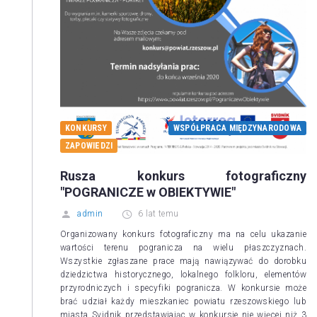
KONKURSY
WSPÓŁPRACA MIĘDZYNARODOWA
ZAPOWIEDZI
Rusza konkurs fotograficzny
"POGRANICZE w OBIEKTYWIE"
admin
6 lat temu
Organizowany konkurs fotograficzny ma na celu ukazanie
wartości terenu pogranicza na wielu płaszczyznach.
Wszystkie zgłaszane prace mają nawiązywać do dorobku
dziedzictwa historycznego, lokalnego folkloru, elementów
przyrodniczych i specyfiki pogranicza. W konkursie może
brać udział każdy mieszkaniec powiatu rzeszowskiego lub
miasta Svidnik przedstawiając w konkursie nie więcej niż 3