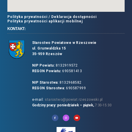
Polityka prywatności /
Deklaracja dostępności
Polityka prywatności aplikacji mobilnej
KONTAKT:
Starostwo Powiatowe w Rzeszowie
ul. Grunwaldzka 15
35-959 Rzeszów
NIP Powiatu:
8132919572
REGON Powiatu:
690581413
NIP Starostwa:
8132968582
REGON Starostwa:
690587999
e-mail:
starostwo@powiat.rzeszowski.pl
Godziny pracy: poniedziałek – piątek,
7:30-15:30