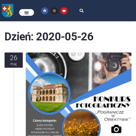
Dzień:
2020-05-26
26
maj