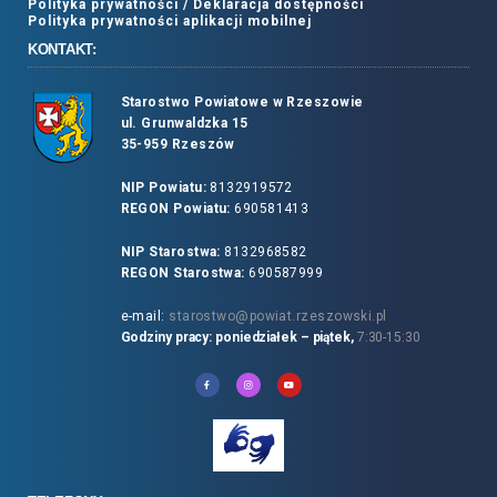
Polityka prywatności /
Deklaracja dostępności
Polityka prywatności aplikacji mobilnej
KONTAKT:
Starostwo Powiatowe w Rzeszowie
ul. Grunwaldzka 15
35-959 Rzeszów
NIP Powiatu:
8132919572
REGON Powiatu:
690581413
NIP Starostwa:
8132968582
REGON Starostwa:
690587999
e-mail:
starostwo@powiat.rzeszowski.pl
Godziny pracy: poniedziałek – piątek,
7:30-15:30