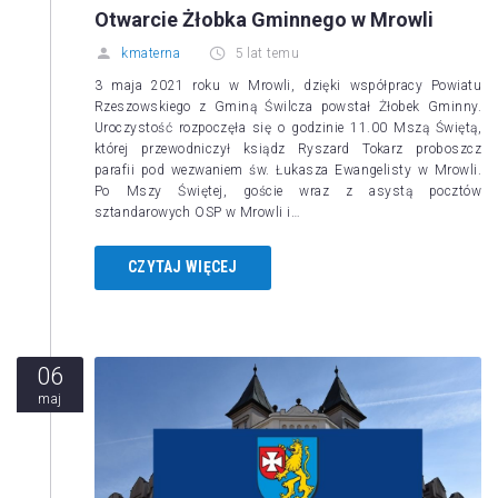
Otwarcie Żłobka Gminnego w Mrowli
kmaterna
5 lat temu
3 maja 2021 roku w Mrowli, dzięki współpracy Powiatu
Rzeszowskiego z Gminą Świlcza powstał Żłobek Gminny.
Uroczystość rozpoczęła się o godzinie 11.00 Mszą Świętą,
której przewodniczył ksiądz Ryszard Tokarz proboszcz
parafii pod wezwaniem św. Łukasza Ewangelisty w Mrowli.
Po Mszy Świętej, goście wraz z asystą pocztów
sztandarowych OSP w Mrowli i…
CZYTAJ WIĘCEJ
06
maj