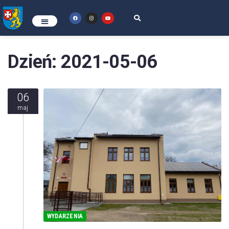
Dzień:
2021-05-06
06
maj
WYDARZENIA