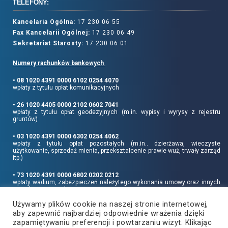
TELEFONY:
Kancelaria Ogólna:
17 230 06 55
Fax Kancelarii Ogólnej:
17 230 06 49
Sekretariat Starosty:
17 230 06 01
Numery rachunków bankowych
• 08 1020 4391 0000 6102 0254 4070
wpłaty z tytułu opłat komunikacyjnych
• 26 1020 4405 0000 2102 0602 7041
wpłaty z tytułu opłat geodezyjnych (m.in. wypisy i wyrysy z rejestru
gruntów)
• 03 1020 4391 0000 6302 0254 4062
wpłaty z tytułu opłat pozostałych (m.in.. dzierżawa, wieczyste
użytkowanie, sprzedaż mienia, przekształcenie prawie wuż, trwały zarząd
itp.)
• 73 1020 4391 0000 6802 0202 0212
wpłaty wadium, zabezpieczeń należytego wykonania umowy oraz innych
sum depozytowych
Używamy plików cookie na naszej stronie internetowej,
Informujemy, że opłatę skarbową należy uiszczać na rachunek Urzędu
aby zapewnić najbardziej odpowiednie wrażenia dzięki
Miasta Rzeszowa:
• 90 1240 6960 3851 0062 0000 0423
zapamiętywaniu preferencji i powtarzaniu wizyt. Klikając