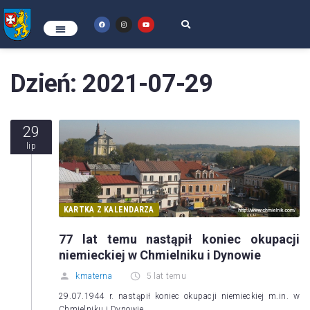
Dzień:
2021-07-29
29
lip
KARTKA Z KALENDARZA
77 lat temu nastąpił koniec okupacji
niemieckiej w Chmielniku i Dynowie
kmaterna
5 lat temu
29.07.1944 r. nastąpił koniec okupacji niemieckiej m.in. w
Chmielniku i Dynowie.