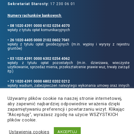
Sekretariat Starosty:
17 230 06 01
Numery rachunków bankowych
• 08 1020 4391 0000 6102 0254 4070
wpłaty z tytułu opłat komunikacyjnych
• 26 1020 4405 0000 2102 0602 7041
wpłaty z tytułu opłat geodezyjnych (m.in. wypisy i wyrysy z rejestru
gruntów)
• 03 1020 4391 0000 6302 0254 4062
wpłaty z tytułu opłat pozostałych (m.in.. dzierżawa, wieczyste
użytkowanie, sprzedaż mienia, przekształcenie prawie wuż, trwały zarząd
itp.)
• 73 1020 4391 0000 6802 0202 0212
wpłaty wadium, zabezpieczeń należytego wykonania umowy oraz innych
sum depozytowych
Używamy plików cookie na naszej stronie internetowej,
Informujemy, że opłatę skarbową należy uiszczać na rachunek Urzędu
aby zapewnić najbardziej odpowiednie wrażenia dzięki
Miasta Rzeszowa:
• 90 1240 6960 3851 0062 0000 0423
zapamiętywaniu preferencji i powtarzaniu wizyt. Klikając
"Akceptuję", wyrażasz zgodę na użycie WSZYSTKICH
plików cookie.
Ustawienia cookies
Copyright
2021
©
Produkcja i hosting:
AKCEPTUJ