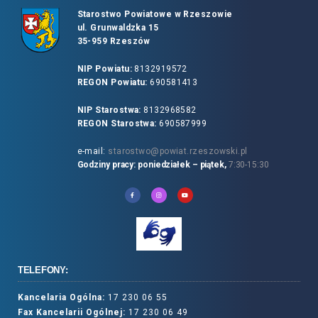
Starostwo Powiatowe w Rzeszowie
ul. Grunwaldzka 15
35-959 Rzeszów
NIP Powiatu:
8132919572
REGON Powiatu:
690581413
NIP Starostwa:
8132968582
REGON Starostwa:
690587999
e-mail:
starostwo@powiat.rzeszowski.pl
Godziny pracy: poniedziałek – piątek,
7:30-15:30
TELEFONY:
Kancelaria Ogólna:
17 230 06 55
Fax Kancelarii Ogólnej:
17 230 06 49