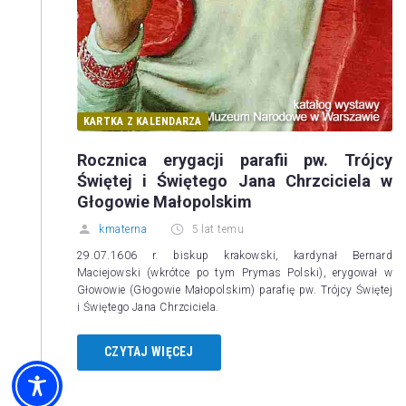
KARTKA Z KALENDARZA
Rocznica erygacji parafii pw. Trójcy
Świętej i Świętego Jana Chrzciciela w
Głogowie Małopolskim
kmaterna
5 lat temu
29.07.1606 r. biskup krakowski, kardynał Bernard
Maciejowski (wkrótce po tym Prymas Polski), erygował w
Głowowie (Głogowie Małopolskim) parafię pw. Trójcy Świętej
i Świętego Jana Chrzciciela.
CZYTAJ WIĘCEJ