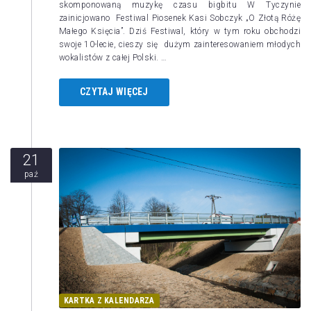
skomponowaną muzykę czasu bigbitu W Tyczynie
zainicjowano Festiwal Piosenek Kasi Sobczyk „O Złotą Różę
Małego Księcia”. Dziś Festiwal, który w tym roku obchodzi
swoje 10-lecie, cieszy się dużym zainteresowaniem młodych
wokalistów z całej Polski. …
CZYTAJ WIĘCEJ
21
paź
KARTKA Z KALENDARZA