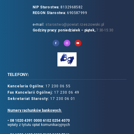
NIP Starostwa:
8132968582
REGON Starostwa:
690587999
e-mail:
starostwo@powiat.rzeszowski.pl
Godziny pracy: poniedziałek – piątek,
7:30-15:30
TELEFONY:
Kancelaria Ogólna:
17 230 06 55
Fax Kancelarii Ogólnej:
17 230 06 49
Sekretariat Starosty:
17 230 06 01
Numery rachunków bankowych
• 08 1020 4391 0000 6102 0254 4070
wpłaty z tytułu opłat komunikacyjnych