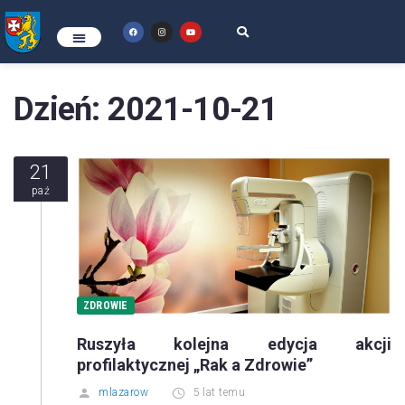
Dzień:
2021-10-21
21
paź
ZDROWIE
Ruszyła kolejna edycja akcji
profilaktycznej „Rak a Zdrowie”
mlazarow
5 lat temu