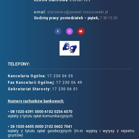
REGON Starostwa:
690587999
e-mail:
starostwo@powiat.rzeszowski.pl
Godziny pracy: poniedziałek – piątek,
7:30-15:30
TELEFONY:
Kancelaria Ogólna:
17 230 06 55
Fax Kancelarii Ogólnej:
17 230 06 49
Sekretariat Starosty:
17 230 06 01
Numery rachunków bankowych
• 08 1020 4391 0000 6102 0254 4070
wpłaty z tytułu opłat komunikacyjnych
• 26 1020 4405 0000 2102 0602 7041
wpłaty z tytułu opłat geodezyjnych (m.in. wypisy i wyrysy z rejestru
gruntów)