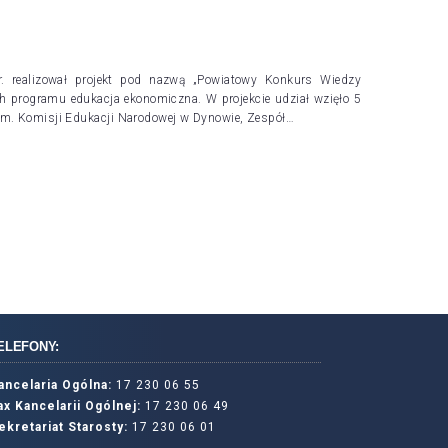
. realizował projekt pod nazwą „Powiatowy Konkurs Wiedzy
 programu edukacja ekonomiczna. W projekcie udział wzięło 5
im. Komisji Edukacji Narodowej w Dynowie, Zespół…
ELEFONY:
ancelaria Ogólna:
17 230 06 55
ax Kancelarii Ogólnej:
17 230 06 49
ekretariat Starosty:
17 230 06 01