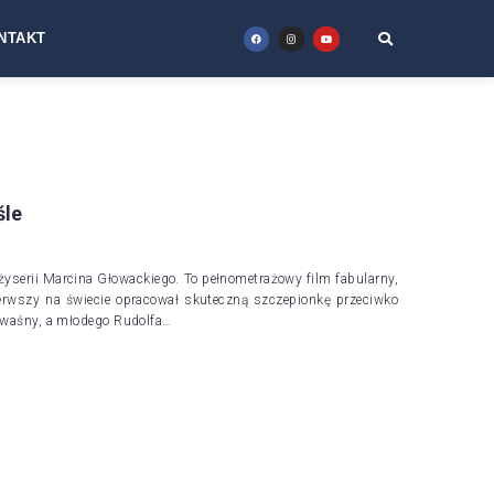
NTAKT
śle
eżyserii Marcina Głowackiego. To pełnometrażowy film fabularny,
erwszy na świecie opracował skuteczną szczepionkę przeciwko
 Kwaśny, a młodego Rudolfa…