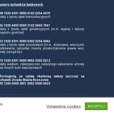
umery rachunków bankowych
 08 1020 4391 0000 6102 0254 4070
łaty z tytułu opłat komunikacyjnych
 26 1020 4405 0000 2102 0602 7041
płaty z tytułu opłat geodezyjnych (m.in. wypisy i wyrysy
rejestru gruntów)
 03 1020 4391 0000 6302 0254 4062
łaty z tytułu opłat pozostałych (m.in.. dzierżawa, wieczyste
żytkowanie, sprzedaż mienia, przekształcenie prawie wuż,
wały zarząd itp.)
 73 1020 4391 0000 6802 0202 0212
płaty wadium, zabezpieczeń należytego wykonania umowy
raz innych sum depozytowych
nformujemy, że opłatę skarbową należy uiszczać na
achunek Urzędu Miasta Rzeszowa:
 90 1240 6960 3851 0062 0000 0423
Produkcja i hosting:
iu
Ustawienia cookies
AKCEPTUJ
ZETO-RZESZÓW Sp. z o.o.