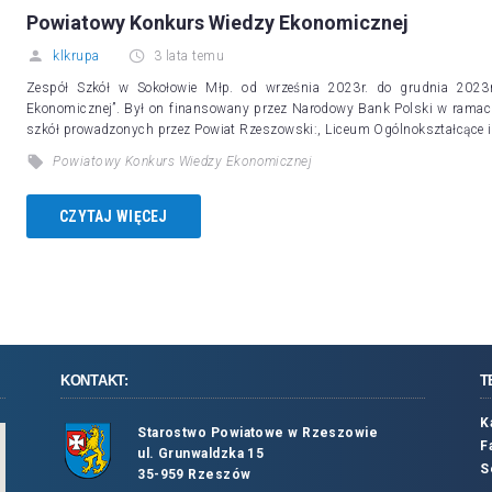
Powiatowy Konkurs Wiedzy Ekonomicznej
klkrupa
3 lata temu
Zespół Szkół w Sokołowie Młp. od września 2023r. do grudnia 2023r
Ekonomicznej”. Był on finansowany przez Narodowy Bank Polski w ramach
szkół prowadzonych przez Powiat Rzeszowski:, Liceum Ogólnokształcące 
Powiatowy Konkurs Wiedzy Ekonomicznej
CZYTAJ WIĘCEJ
KONTAKT:
T
K
Starostwo Powiatowe w Rzeszowie
F
ul. Grunwaldzka 15
S
35-959 Rzeszów