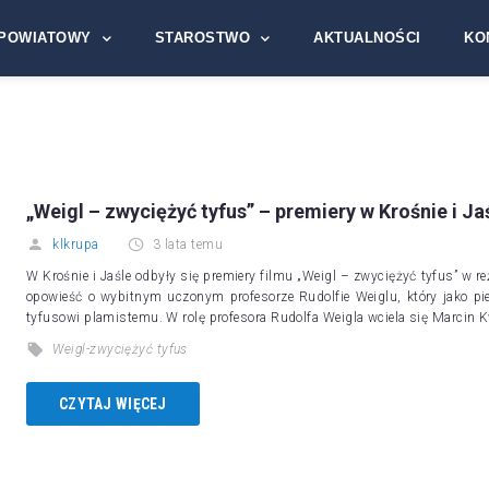
POWIATOWY
STAROSTWO
AKTUALNOŚCI
KO
„Weigl – zwyciężyć tyfus” – premiery w Krośnie i Ja
klkrupa
3 lata temu
W Krośnie i Jaśle odbyły się premiery filmu „Weigl – zwyciężyć tyfus” w r
opowieść o wybitnym uczonym profesorze Rudolfie Weiglu, który jako pi
tyfusowi plamistemu. W rolę profesora Rudolfa Weigla wciela się Marcin
Weigl-zwyciężyć tyfus
CZYTAJ WIĘCEJ