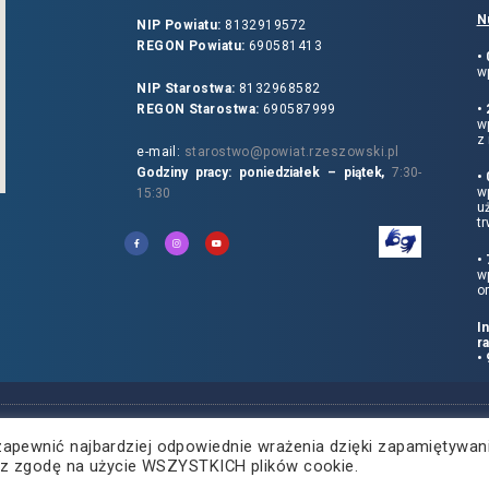
N
NIP Powiatu:
8132919572
REGON Powiatu:
690581413
•
wp
NIP Starostwa:
8132968582
REGON Starostwa:
690587999
•
w
z 
e-mail:
starostwo@powiat.rzeszowski.pl
Godziny pracy: poniedziałek – piątek,
7:30-
•
wp
15:30
u
tr
•
w
o
I
r
•
zapewnić najbardziej odpowiednie wrażenia dzięki zapamiętywan
żasz zgodę na użycie WSZYSTKICH plików cookie.