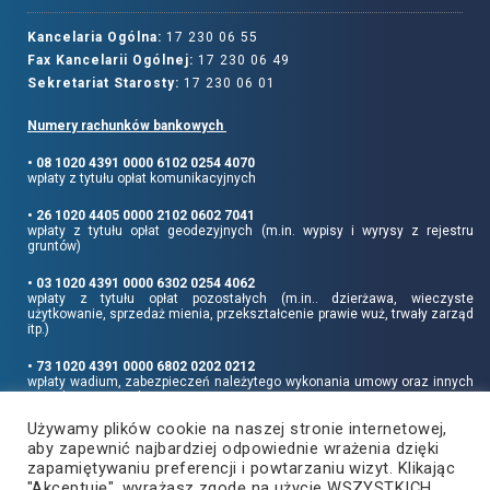
Kancelaria Ogólna:
17 230 06 55
Fax Kancelarii Ogólnej:
17 230 06 49
Sekretariat Starosty:
17 230 06 01
Numery rachunków bankowych
• 08 1020 4391 0000 6102 0254 4070
wpłaty z tytułu opłat komunikacyjnych
• 26 1020 4405 0000 2102 0602 7041
wpłaty z tytułu opłat geodezyjnych (m.in. wypisy i wyrysy z rejestru
gruntów)
• 03 1020 4391 0000 6302 0254 4062
wpłaty z tytułu opłat pozostałych (m.in.. dzierżawa, wieczyste
użytkowanie, sprzedaż mienia, przekształcenie prawie wuż, trwały zarząd
itp.)
• 73 1020 4391 0000 6802 0202 0212
wpłaty wadium, zabezpieczeń należytego wykonania umowy oraz innych
sum depozytowych
Używamy plików cookie na naszej stronie internetowej,
Informujemy, że opłatę skarbową należy uiszczać na rachunek Urzędu
aby zapewnić najbardziej odpowiednie wrażenia dzięki
Miasta Rzeszowa:
• 90 1240 6960 3851 0062 0000 0423
zapamiętywaniu preferencji i powtarzaniu wizyt. Klikając
"Akceptuję", wyrażasz zgodę na użycie WSZYSTKICH