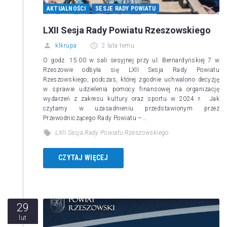
AKTUALNOŚCI
SESJE RADY POWIATU
LXII Sesja Rady Powiatu Rzeszowskiego
klkrupa
2 lata temu
O godz. 15:00 w sali sesyjnej przy ul. Bernardyńskiej 7 w
Rzeszowie odbyła się LXII Sesja Rady Powiatu
Rzeszowskiego, podczas, której zgodnie uchwalono decyzję
w sprawie udzielenia pomocy finansowej na organizację
wydarzeń z zakresu kultury oraz sportu w 2024 r. Jak
czytamy w uzasadnieniu przedstawionym przez
Przewodniczącego Rady Powiatu –…
LXII Sesja Rady Powiatu Rzeszowskiego
CZYTAJ WIĘCEJ
29
lut