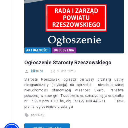
AKTUALNOŚCI
OGŁOSZENIA
Ogłoszenie Starosty Rzeszowskiego
klkrupa
2 lata temu
Starosta Rzeszowski ogłasza pierwszy przetarg ustny
nieograniczony (licytacja) na sprzedaż: niezabudowanej
nieruchomości stanowiącej własność Skarbu Państwa
położonej w Łące gm. Trzebownisko, oznaczonej jako działka
nr 1736 o pow. 0,07 ha, obj. RZ1Z/00004432/1. Treść
pisma: ogłoszenie o przetargu
przetarg