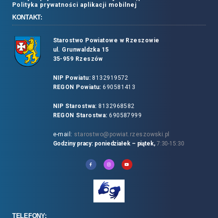
Polityka prywatności aplikacji mobilnej
KONTAKT:
Starostwo Powiatowe w Rzeszowie
ul. Grunwaldzka 15
35-959 Rzeszów
NIP Powiatu:
8132919572
REGON Powiatu:
690581413
NIP Starostwa:
8132968582
REGON Starostwa:
690587999
e-mail:
starostwo@powiat.rzeszowski.pl
Godziny pracy: poniedziałek – piątek,
7:30-15:30
TELEFONY: