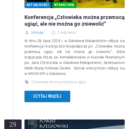
AKTUALNOŚCI
WYDARZENIA
Konferencja „Człowieka można przemocą
ugiąć, ale nie można go zniewolić”
klkrupa
2 lata temu
W dniu 28 lipca 2024 r. w Sokołowie Małopolskim odbyła się
Konferencja Historyczno-Gospodarcza pn. „Człowieka można
przemocą ugiąć, ale nie można go zniewolić”, która
rozpoczęła Msza św. koncelebrowana w Kościele Parafialnym
pw. Jana Chrzciciela w Sokołowie Małopolskim, Sanktuarium
Matki Bożej Królowej Świata. Dalsze uroczystości odbyły się
w MGOKSiR w Sokołowie…
Człowieka można przemocą ugiąć
CZYTAJ WIĘCEJ
29