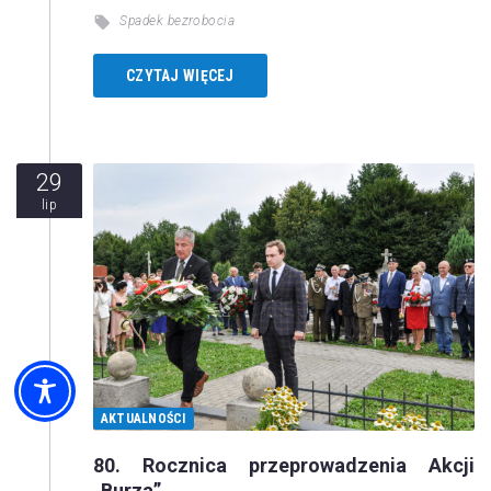
Spadek bezrobocia
CZYTAJ WIĘCEJ
29
lip
AKTUALNOŚCI
80. Rocznica przeprowadzenia Akcji
„Burza”