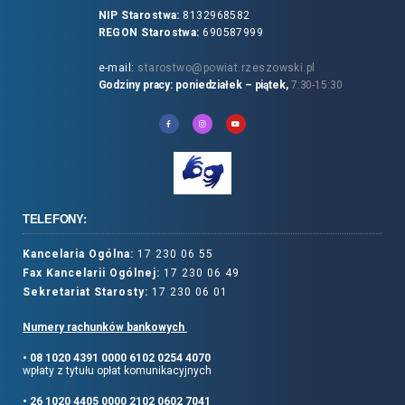
NIP Starostwa:
8132968582
REGON Starostwa:
690587999
e-mail:
starostwo@powiat.rzeszowski.pl
Godziny pracy: poniedziałek – piątek,
7:30-15:30
TELEFONY:
Kancelaria Ogólna:
17 230 06 55
Fax Kancelarii Ogólnej:
17 230 06 49
Sekretariat Starosty:
17 230 06 01
Numery rachunków bankowych
• 08 1020 4391 0000 6102 0254 4070
wpłaty z tytułu opłat komunikacyjnych
• 26 1020 4405 0000 2102 0602 7041