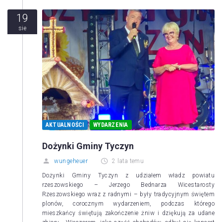
19
sie
AKTUALNOŚCI
WYDARZENIA
Dożynki Gminy Tyczyn
wungeheuer
2 lata temu
Dożynki Gminy Tyczyn z udziałem władz powiatu
rzeszowskiego – Jerzego Bednarza Wicestarosty
Rzeszowskiego wraz z radnymi – były tradycyjnym świętem
plonów, corocznym wydarzeniem, podczas którego
mieszkańcy świętują zakończenie żniw i dziękują za udane