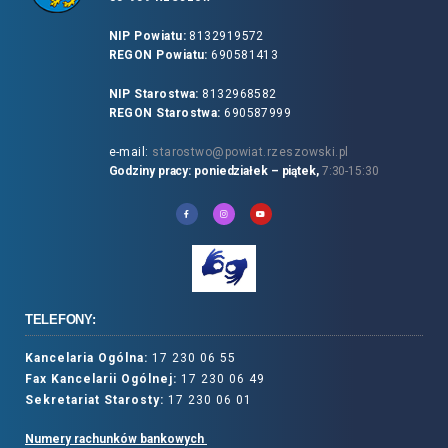
NIP Powiatu:
8132919572
REGON Powiatu:
690581413
NIP Starostwa:
8132968582
REGON Starostwa:
690587999
e-mail:
starostwo@powiat.rzeszowski.pl
Godziny pracy: poniedziałek – piątek,
7:30-15:30
TELEFONY:
Kancelaria Ogólna:
17 230 06 55
Fax Kancelarii Ogólnej:
17 230 06 49
Sekretariat Starosty:
17 230 06 01
Numery rachunków bankowych