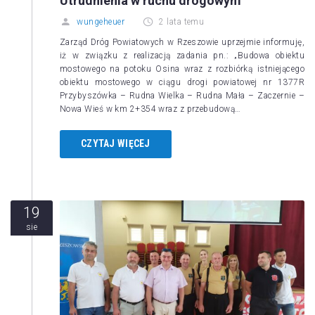
Utrudnienia w ruchu drogowym
wungeheuer
2 lata temu
Zarząd Dróg Powiatowych w Rzeszowie uprzejmie informuję,
iż w związku z realizacją zadania pn.: „Budowa obiektu
mostowego na potoku Osina wraz z rozbiórką istniejącego
obiektu mostowego w ciągu drogi powiatowej nr 1377R
Przybyszówka – Rudna Wielka – Rudna Mała – Zaczernie –
Nowa Wieś w km 2+354 wraz z przebudową…
CZYTAJ WIĘCEJ
19
sie