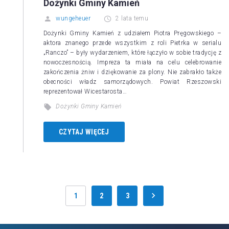
Dożynki Gminy Kamień
wungeheuer
2 lata temu
Dożynki Gminy Kamień z udziałem Piotra Pręgowskiego –
aktora znanego przede wszystkim z roli Pietrka w serialu
„Ranczo” – były wydarzeniem, które łączyło w sobie tradycję z
nowoczesnością. Impreza ta miała na celu celebrowanie
zakończenia żniw i dziękowanie za plony. Nie zabrakło także
obecności władz samorządowych. Powiat Rzeszowski
reprezentował Wicestarosta…
Dożynki Gminy Kamień
CZYTAJ WIĘCEJ
1
2
3