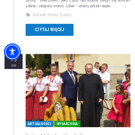
zbiory. Wieczorem, jako część obchodów, odbył się koncert
Libera i zespołu Inoros. Liber – znany polski raper…
Dożynki Gminy Tyczyn
CZYTAJ WIĘCEJ
19
sie
AKTUALNOŚCI
WYDARZENIA