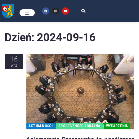
Dzień:
2024-09-16
16
wrz
AKTUALNOŚCI
SPOŁECZNOŚĆ LOKALNA
WYDARZENIA