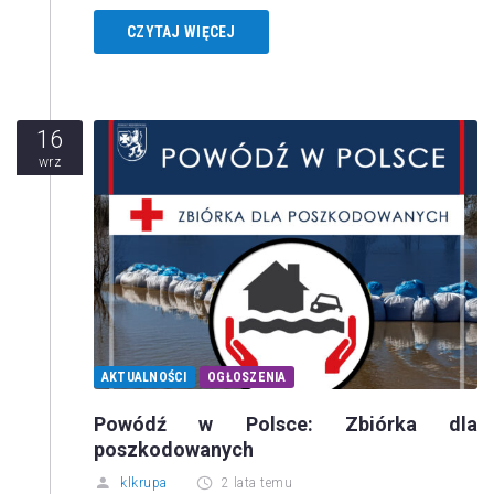
CZYTAJ WIĘCEJ
16
wrz
AKTUALNOŚCI
OGŁOSZENIA
Powódź w Polsce: Zbiórka dla
poszkodowanych
klkrupa
2 lata temu