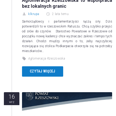
Aglomeracja Rzeszowska to współpraca
bez lokalnych granic
klkrupa
2 lata temu
Samorządowcy i parlamentarzyści łączą siły. Dziś
potwierdzili to w rzeszowskim Ratuszu. Chcą szybko przejść
od słów do czynów. Starostwo Powiatowe w Rzeszowie od
początku nowej kadencji chce wyznaczać zakres i tempo tych
działań. Chodzi między innymi o to, żeby najszybciej
rozwijająca się stolica Podkarpacia otworzyła się na potrzeby
mieszkańców…
Aglomeracja Rzeszowska
CZYTAJ WIĘCEJ
16
wrz