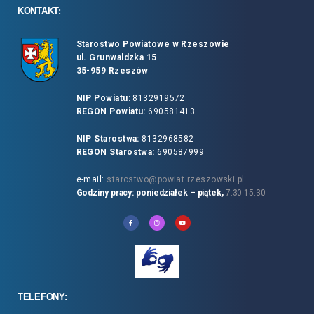
KONTAKT:
Starostwo Powiatowe w Rzeszowie
ul. Grunwaldzka 15
35-959 Rzeszów
NIP Powiatu:
8132919572
REGON Powiatu:
690581413
NIP Starostwa:
8132968582
REGON Starostwa:
690587999
e-mail:
starostwo@powiat.rzeszowski.pl
Godziny pracy: poniedziałek – piątek,
7:30-15:30
TELEFONY: