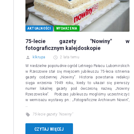
AKTUALNOŚCI
WYDARZENIA
75-lecie gazety "Nowiny" w
fotograficznym kalejdoskopie
klkrupa
2 lata temu
W niedzielne popołudnie ogród Letniego Pałacu Lubomirskich
w Rzeszowie stał się miejscem jubileuszu 75-lecia istnienia
gazety codziennej „Nowiny”. Historia powstania redakcji
sięga września 1949 roku, kiedy to ukazał się pierwszy
numer lokalnej gazety pod ówczesną nazwą „Nowiny
Rzeszowskie”. Podczas jubileuszu mogliśmy uczestniczyć
w wernisażu wystawy pn.: „Fotograficzne Archiwum Nowin”,
…
75-lecie gazety "Nowiny"
CZYTAJ WIĘCEJ