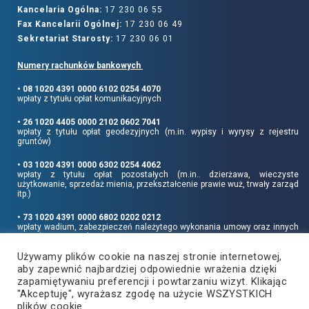
Kancelaria Ogólna:
17 230 06 55
Fax Kancelarii Ogólnej:
17 230 06 49
Sekretariat Starosty:
17 230 06 01
Numery rachunków bankowych
• 08 1020 4391 0000 6102 0254 4070
wpłaty z tytułu opłat komunikacyjnych
• 26 1020 4405 0000 2102 0602 7041
wpłaty z tytułu opłat geodezyjnych (m.in. wypisy i wyrysy z rejestru
gruntów)
• 03 1020 4391 0000 6302 0254 4062
wpłaty z tytułu opłat pozostałych (m.in.. dzierżawa, wieczyste
użytkowanie, sprzedaż mienia, przekształcenie prawie wuż, trwały zarząd
itp.)
• 73 1020 4391 0000 6802 0202 0212
wpłaty wadium, zabezpieczeń należytego wykonania umowy oraz innych
sum depozytowych
Używamy plików cookie na naszej stronie internetowej,
Informujemy, że opłatę skarbową należy uiszczać na rachunek Urzędu
aby zapewnić najbardziej odpowiednie wrażenia dzięki
Miasta Rzeszowa:
• 90 1240 6960 3851 0062 0000 0423
zapamiętywaniu preferencji i powtarzaniu wizyt. Klikając
"Akceptuję", wyrażasz zgodę na użycie WSZYSTKICH
plików cookie.