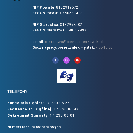
NIP Powiatu:
8132919572
REGON Powiatu:
690581413
NIP Starostwa:
8132968582
REGON Starostwa:
690587999
e-mail:
starostwo@powiat.rzeszowski.pl
Godziny pracy: poniedziałek – piątek,
7:30-15:30
TELEFONY:
Kancelaria Ogólna:
17 230 06 55
Fax Kancelarii Ogólnej:
17 230 06 49
Sekretariat Starosty:
17 230 06 01
Numery rachunków bankowych