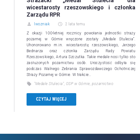
Strażacki „Medal Stulecia” dla
wicestarosty rzeszowskiego i członka
Zarządu RPR
lwozniak
2 lata temu
Z okazji 100-letniej rocznicy powołania jednostki straży
pożarnej w Górnie wręczone zostały „Medale Stulecia”.
Uhonorowano m.in. wicestarostę rzeszowskiego, Jerzego
Bednarza oraz członka Zarządu Rady Powiatu
Rzeszowskiego, Artura Szczutka. Takie medale nosi tylko sto
zasłużonych pożarnictwu osób. Uroczystość odbyła się
podczas Walnego Zebrania Sprawozdawczego Ochotniczej
Straży Pożarnej w Górnie. W trakcie…
"Medale Stulecia"
,
OSP w Górnie
,
pożarnictwo
CZYTAJ WIĘCEJ