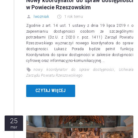
Nowy koordynator do spraw dostępności
w Powiecie Rzeszowskim
lwozniak
1 rok temu
Zgodnie z art. 14 ust. 1 ustawy z dnia 19 lipca 2019 r. o
zapewnianiu dostępności osobom ze szczególnymi
potrzebami (Dz.U. z 2020 r. poz. 1411) Zarząd Powiatu
Rzeszowskiego wyznaczył nowego koordynatora do spraw
dostępności. Łukasz Porada będzie pełnił funkcję
Koordynatora do spraw dostępności w zakresie dostępności
cyfrowej oraz informacyjno-komunikacyjnej.…
nowy koordynator do spraw dostępności
,
Uchwała
Zarządu Powiatu Rzeszowskiego
CZYTAJ WIĘCEJ
25
mar