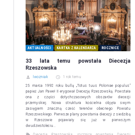
AKTUALNOŚCI
KARTKA Z KALENDARZA
ROCZNICE
33 lata temu powstała Diecezja
Rzeszowska
lwozniak
1 rok temu
25 marca 1992 roku bullą „Totus tuus Poloniae populus”
papież Jan Paweł II erygował Diecezję Rzeszowską. Powstała
ona z części dotychczasowych obszarów diecezji
przemyskiej. Nowa struktura kościelna objęła swym
zasięgiem znaczną cześć terenów obecnego Powiatu
Rzeszowskiego. Pierwsze plany powstania diecezji z siedzibą
w Rzeszowie pojawiały się już w pierwszym
dwudziestoleciu…
Diecezja Rzeszowska
,
rocznica powstania Diecezji