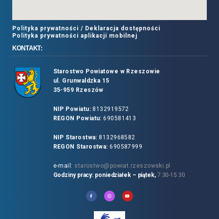
Polityka prywatności /
Deklaracja dostępności
Polityka prywatności aplikacji mobilnej
KONTAKT:
Starostwo Powiatowe w Rzeszowie
ul. Grunwaldzka 15
35-959 Rzeszów
NIP Powiatu:
8132919572
REGON Powiatu:
690581413
NIP Starostwa:
8132968582
REGON Starostwa:
690587999
e-mail:
starostwo@powiat.rzeszowski.pl
Godziny pracy: poniedziałek – piątek,
7:30-15:30