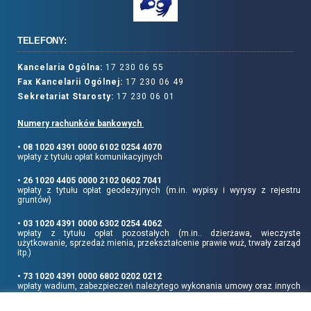
TELEFONY:
Kancelaria Ogólna:
17 230 06 55
Fax Kancelarii Ogólnej:
17 230 06 49
Sekretariat Starosty:
17 230 06 01
Numery rachunków bankowych
• 08 1020 4391 0000 6102 0254 4070
wpłaty z tytułu opłat komunikacyjnych
• 26 1020 4405 0000 2102 0602 7041
wpłaty z tytułu opłat geodezyjnych (m.in. wypisy i wyrysy z rejestru
gruntów)
• 03 1020 4391 0000 6302 0254 4062
wpłaty z tytułu opłat pozostałych (m.in.. dzierżawa, wieczyste
użytkowanie, sprzedaż mienia, przekształcenie prawie wuż, trwały zarząd
itp.)
• 73 1020 4391 0000 6802 0202 0212
wpłaty wadium, zabezpieczeń należytego wykonania umowy oraz innych
sum depozytowych