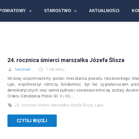
POWIATOWY
STAROSTWO
AKTUALNOŚCI
KO
24. rocznica śmierci marszałka Józefa Ślisza
lwozniak
1 rok temu
Wczoraj wspominaliśmy postać mieszkańca powiatu rzeszowskiego, Marsza
Łąki, współtworzył rolniczą Solidarność; był też sygnatariuszem po
demokratycznych oraz samorządności oświatowo-rolniczej zostały dwukr
Orderu Odrodzenia Polski (kl. II i III);…
24. rocznica śmierci marszałka Józefa Ślisza
,
Łąka
CZYTAJ WIĘCEJ