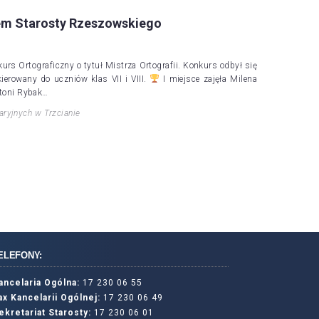
tem Starosty Rzeszowskiego
urs Ortograficzny o tytuł Mistrza Ortografii. Konkurs odbył się
ierowany do uczniów klas VII i VIII.
I miejsce zajęła Milena
ntoni Rybak…
aryjnych w Trzcianie
ELEFONY:
ancelaria Ogólna:
17 230 06 55
ax Kancelarii Ogólnej:
17 230 06 49
ekretariat Starosty:
17 230 06 01