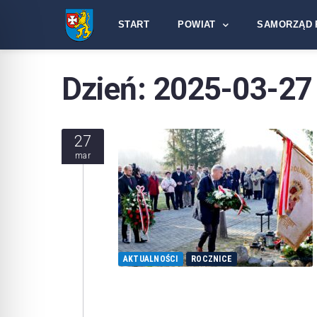
START
POWIAT
SAMORZĄD 
Dzień:
2025-03-27
27
mar
AKTUALNOŚCI
ROCZNICE