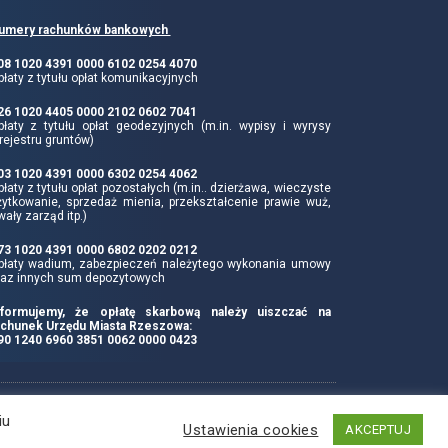
umery rachunków bankowych
 08 1020 4391 0000 6102 0254 4070
łaty z tytułu opłat komunikacyjnych
 26 1020 4405 0000 2102 0602 7041
płaty z tytułu opłat geodezyjnych (m.in. wypisy i wyrysy
rejestru gruntów)
 03 1020 4391 0000 6302 0254 4062
łaty z tytułu opłat pozostałych (m.in.. dzierżawa, wieczyste
żytkowanie, sprzedaż mienia, przekształcenie prawie wuż,
wały zarząd itp.)
 73 1020 4391 0000 6802 0202 0212
płaty wadium, zabezpieczeń należytego wykonania umowy
raz innych sum depozytowych
nformujemy, że opłatę skarbową należy uiszczać na
achunek Urzędu Miasta Rzeszowa:
 90 1240 6960 3851 0062 0000 0423
Produkcja i hosting:
iu
Ustawienia cookies
AKCEPTUJ
ZETO-RZESZÓW Sp. z o.o.