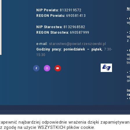
N
NIP Powiatu:
8132919572
REGON Powiatu:
690581413
•
wp
NIP Starostwa:
8132968582
REGON Starostwa:
690587999
•
w
z 
e-mail:
starostwo@powiat.rzeszowski.pl
Godziny pracy: poniedziałek – piątek,
7:30-
•
wp
15:30
u
tr
•
w
o
I
r
•
zapewnić najbardziej odpowiednie wrażenia dzięki zapamiętywan
żasz zgodę na użycie WSZYSTKICH plików cookie.