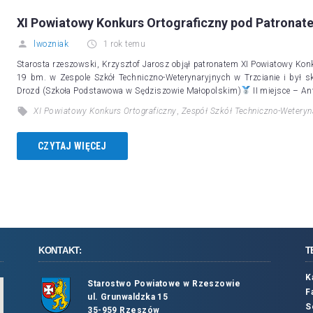
XI Powiatowy Konkurs Ortograficzny pod Patrona
lwozniak
1 rok temu
Starosta rzeszowski, Krzysztof Jarosz objął patronatem XI Powiatowy Konk
19 bm. w Zespole Szkół Techniczno-Weterynaryjnych w Trzcianie i był sk
Drozd (Szkoła Podstawowa w Sędziszowie Małopolskim)
II miejsce – A
XI Powiatowy Konkurs Ortograficzny
,
Zespół Szkół Techniczno-Weteryn
CZYTAJ WIĘCEJ
KONTAKT:
T
K
Starostwo Powiatowe w Rzeszowie
F
ul. Grunwaldzka 15
S
35-959 Rzeszów