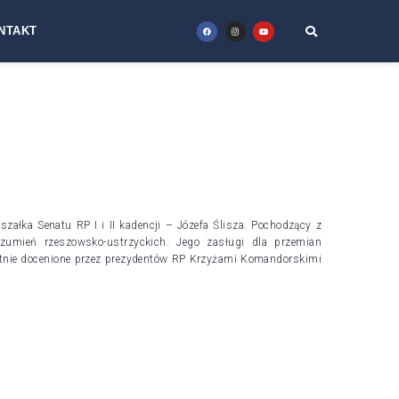
NTAKT
łka Senatu RP I i II kadencji – Józefa Ślisza. Pochodzący z
rozumień rzeszowsko-ustrzyckich. Jego zasługi dla przemian
otnie docenione przez prezydentów RP Krzyżami Komandorskimi