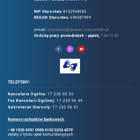
NIP Starostwa:
8132968582
REGON Starostwa:
690587999
e-mail:
starostwo@powiat.rzeszowski.pl
Godziny pracy: poniedziałek – piątek,
7:30-15:30
TELEFONY:
Kancelaria Ogólna:
17 230 06 55
Fax Kancelarii Ogólnej:
17 230 06 49
Sekretariat Starosty:
17 230 06 01
Numery rachunków bankowych
• 08 1020 4391 0000 6102 0254 4070
wpłaty z tytułu opłat komunikacyjnych