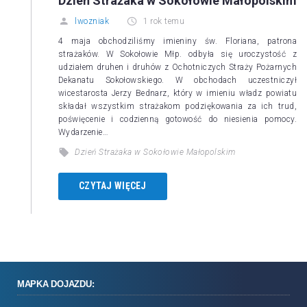
Dzień Strażaka w Sokołowie Małopolskim
lwozniak
1 rok temu
4 maja obchodziliśmy imieniny św. Floriana, patrona
strażaków. W Sokołowie Młp. odbyła się uroczystość z
udziałem druhen i druhów z Ochotniczych Straży Pożarnych
Dekanatu Sokołowskiego. W obchodach uczestniczył
wicestarosta Jerzy Bednarz, który w imieniu władz powiatu
składał wszystkim strażakom podziękowania za ich trud,
poświęcenie i codzienną gotowość do niesienia pomocy.
Wydarzenie…
Dzień Strażaka w Sokołowie Małopolskim
CZYTAJ WIĘCEJ
MAPKA DOJAZDU: