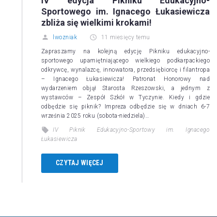
IV edycja Pikniku Edukacyjno-
Sportowego im. Ignacego Łukasiewicza
zbliża się wielkimi krokami!
lwozniak
11 miesięcy temu
Zapraszamy na kolejną edycję Pikniku edukacyjno-
sportowego upamiętniającego wielkiego podkarpackiego
odkrywcę, wynalazcę, innowatora, przedsiębiorcę i filantropa
– Ignacego Łukasiewicza! Patronat Honorowy nad
wydarzeniem objął Starosta Rzeszowski, a jednym z
wystawców – Zespół Szkół w Tyczynie. Kiedy i gdzie
odbędzie się piknik? Impreza odbędzie się w dniach 6-7
września 2025 roku (sobota-niedziela)…
IV Piknik Edukacyjno-Sportowy im. Ignacego
Łukasiewicza
CZYTAJ WIĘCEJ