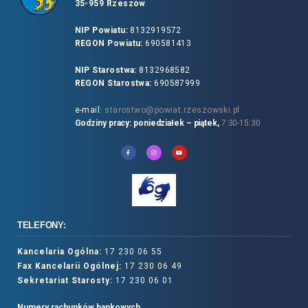
35-959 Rzeszów
NIP Powiatu:
8132919572
REGON Powiatu:
690581413
NIP Starostwa:
8132968582
REGON Starostwa:
690587999
e-mail:
starostwo@powiat.rzeszowski.pl
Godziny pracy: poniedziałek – piątek,
7:30-15:30
TELEFONY:
Kancelaria Ogólna:
17 230 06 55
Fax Kancelarii Ogólnej:
17 230 06 49
Sekretariat Starosty:
17 230 06 01
Numery rachunków bankowych