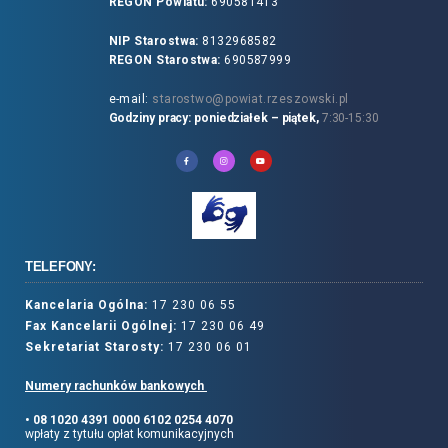
REGON Powiatu:
690581413
NIP Starostwa:
8132968582
REGON Starostwa:
690587999
e-mail:
starostwo@powiat.rzeszowski.pl
Godziny pracy: poniedziałek – piątek,
7:30-15:30
TELEFONY:
Kancelaria Ogólna:
17 230 06 55
Fax Kancelarii Ogólnej:
17 230 06 49
Sekretariat Starosty:
17 230 06 01
Numery rachunków bankowych
• 08 1020 4391 0000 6102 0254 4070
wpłaty z tytułu opłat komunikacyjnych