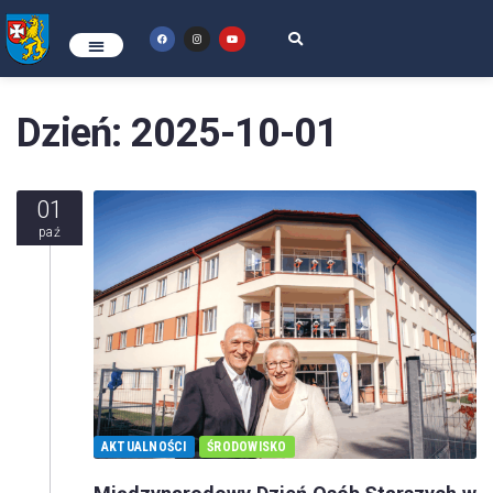
Dzień:
2025-10-01
01
paź
AKTUALNOŚCI
ŚRODOWISKO