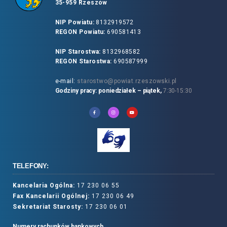
35-959 Rzeszów
NIP Powiatu:
8132919572
REGON Powiatu:
690581413
NIP Starostwa:
8132968582
REGON Starostwa:
690587999
e-mail:
starostwo@powiat.rzeszowski.pl
Godziny pracy: poniedziałek – piątek,
7:30-15:30
TELEFONY:
Kancelaria Ogólna:
17 230 06 55
Fax Kancelarii Ogólnej:
17 230 06 49
Sekretariat Starosty:
17 230 06 01
Numery rachunków bankowych