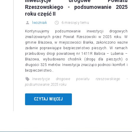
Inwestycje drogowe Powiatu
Rzeszowskiego - podsumowanie 2025
roku część II
lwozniak
6 miesięcy temu
Kontynuujemy podsumowanie inwestycji drogowych
zrealizowanych przez Powiat Rzeszowski w 2025 roku. W
gminie Błażowa, w miejscowości Białka, zakończono ważne
zadanie poprawiające bezpieczeństwo pieszych. W ramach
przebudowy drogi powiatowej nr 1411R Babica – Lubenia –
Błażowa, wybudowano chodnik (drogę dla pieszych) o
długości 325 metrów. Inwestycja znacząco podnosi komfort i
bezpieczeństwo…
Inwestycje drogowe powiatu rzeszowskiego -
podsumowanie 2025 roku
CZYTAJ WIĘCEJ