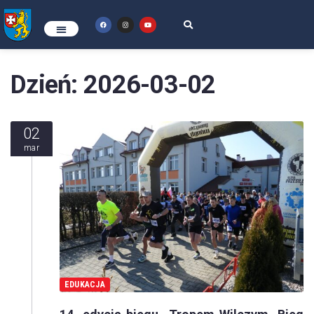
Dzień:
2026-03-02
02
mar
EDUKACJA