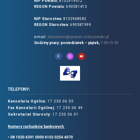
NIP Powiatu:
8132919572
REGON Powiatu:
690581413
NIP Starostwa:
8132968582
REGON Starostwa:
690587999
e-mail:
starostwo@powiat.rzeszowski.pl
Godziny pracy: poniedziałek – piątek,
7:30-15:30
TELEFONY:
Kancelaria Ogólna:
17 230 06 55
Fax Kancelarii Ogólnej:
17 230 06 49
Sekretariat Starosty:
17 230 06 01
Numery rachunków bankowych
• 08 1020 4391 0000 6102 0254 4070