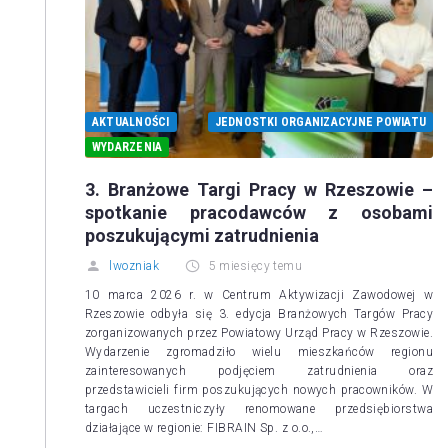
AKTUALNOŚCI
JEDNOSTKI ORGANIZACYJNE POWIATU
WYDARZENIA
3. Branżowe Targi Pracy w Rzeszowie –
spotkanie pracodawców z osobami
poszukującymi zatrudnienia
lwozniak
5 miesięcy temu
10 marca 2026 r. w Centrum Aktywizacji Zawodowej w
Rzeszowie odbyła się 3. edycja Branżowych Targów Pracy
zorganizowanych przez Powiatowy Urząd Pracy w Rzeszowie.
Wydarzenie zgromadziło wielu mieszkańców regionu
zainteresowanych podjęciem zatrudnienia oraz
przedstawicieli firm poszukujących nowych pracowników. W
targach uczestniczyły renomowane przedsiębiorstwa
działające w regionie: FIBRAIN Sp. z o.o.,…