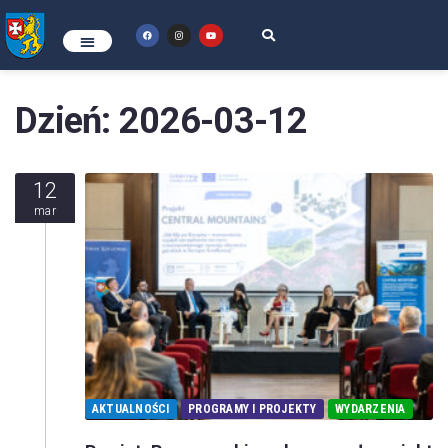
Dzień:
2026-03-12
12
mar
AKTUALNOŚCI
PROGRAMY I PROJEKTY
WYDARZENIA