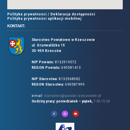
Polityka prywatności /
Deklaracja dostępności
Polityka prywatności aplikacji mobilnej
KONTAKT:
Starostwo Powiatowe w Rzeszowie
ul. Grunwaldzka 15
35-959 Rzeszów
NIP Powiatu:
8132919572
REGON Powiatu:
690581413
NIP Starostwa:
8132968582
REGON Starostwa:
690587999
e-mail:
starostwo@powiat.rzeszowski.pl
Godziny pracy: poniedziałek – piątek,
7:30-15:30