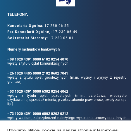
TELEFONY:
Kancelaria Ogólna:
17 230 06 55
Fax Kancelarii Ogólnej:
17 230 06 49
Sekretariat Starosty:
17 230 06 01
Numery rachunków bankowych
• 08 1020 4391 0000 6102 0254 4070
wpłaty z tytułu opłat komunikacyjnych
• 26 1020 4405 0000 2102 0602 7041
wpłaty z tytułu opłat geodezyjnych (m.in. wypisy i wyrysy z rejestru
gruntów)
• 03 1020 4391 0000 6302 0254 4062
wpłaty z tytułu opłat pozostałych (m.in.. dzierżawa, wieczyste
użytkowanie, sprzedaż mienia, przekształcenie prawie wuż, trwały zarząd
itp.)
• 73 1020 4391 0000 6802 0202 0212
wpłaty wadium, zabezpieczeń należytego wykonania umowy oraz innych
sum depozytowych
Używamy plików cookie na naszej stronie internetowej,