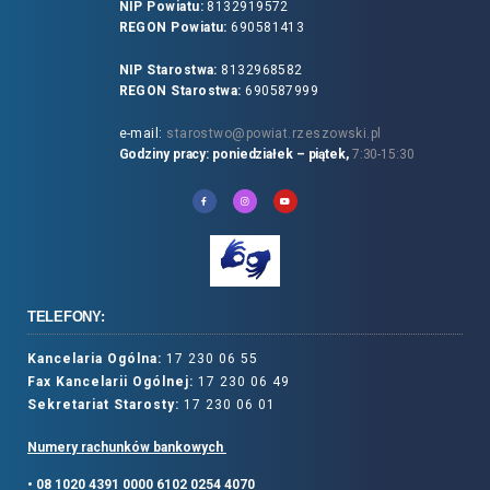
NIP Powiatu:
8132919572
REGON Powiatu:
690581413
NIP Starostwa:
8132968582
REGON Starostwa:
690587999
e-mail:
starostwo@powiat.rzeszowski.pl
Godziny pracy: poniedziałek – piątek,
7:30-15:30
TELEFONY:
Kancelaria Ogólna:
17 230 06 55
Fax Kancelarii Ogólnej:
17 230 06 49
Sekretariat Starosty:
17 230 06 01
Numery rachunków bankowych
• 08 1020 4391 0000 6102 0254 4070