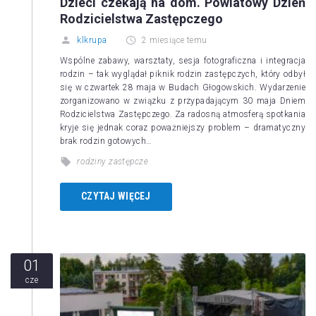
Dzieci czekają na dom. Powiatowy Dzień
Rodzicielstwa Zastępczego
klkrupa
2 miesiące temu
Wspólne zabawy, warsztaty, sesja fotograficzna i integracja
rodzin – tak wyglądał piknik rodzin zastępczych, który odbył
się w czwartek 28 maja w Budach Głogowskich. Wydarzenie
zorganizowano w związku z przypadającym 30 maja Dniem
Rodzicielstwa Zastępczego. Za radosną atmosferą spotkania
kryje się jednak coraz poważniejszy problem – dramatyczny
brak rodzin gotowych…
rodziny zastępcze
CZYTAJ WIĘCEJ
01
cze