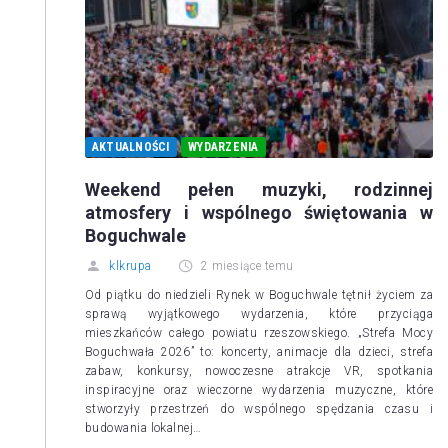
AKTUALNOŚCI
WYDARZENIA
Weekend pełen muzyki, rodzinnej
atmosfery i wspólnego świętowania w
Boguchwale
klkrupa
2 miesiące temu
Od piątku do niedzieli Rynek w Boguchwale tętnił życiem za
sprawą wyjątkowego wydarzenia, które przyciąga
mieszkańców całego powiatu rzeszowskiego. „Strefa Mocy
Boguchwała 2026” to: koncerty, animacje dla dzieci, strefa
zabaw, konkursy, nowoczesne atrakcje VR, spotkania
inspiracyjne oraz wieczorne wydarzenia muzyczne, które
stworzyły przestrzeń do wspólnego spędzania czasu i
budowania lokalnej…