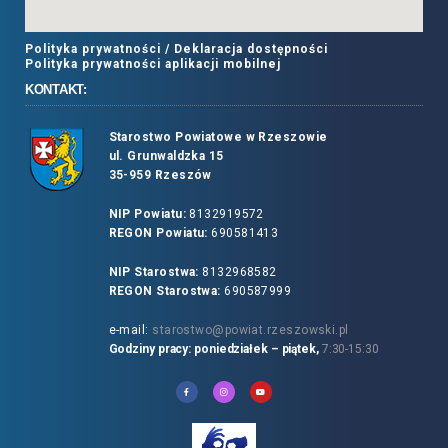
Polityka prywatności /
Deklaracja dostępności
Polityka prywatności aplikacji mobilnej
KONTAKT:
Starostwo Powiatowe w Rzeszowie
ul. Grunwaldzka 15
35-959 Rzeszów
NIP Powiatu:
8132919572
REGON Powiatu:
690581413
NIP Starostwa:
8132968582
REGON Starostwa:
690587999
e-mail:
starostwo@powiat.rzeszowski.pl
Godziny pracy: poniedziałek – piątek,
7:30-15:30