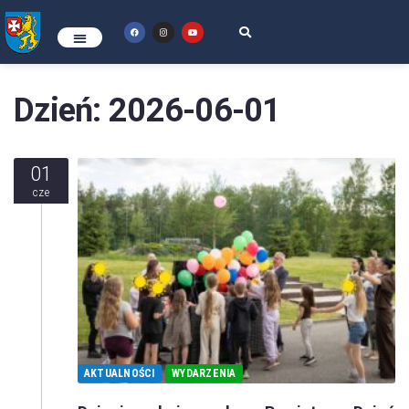
Dzień:
2026-06-01
01
cze
AKTUALNOŚCI
WYDARZENIA