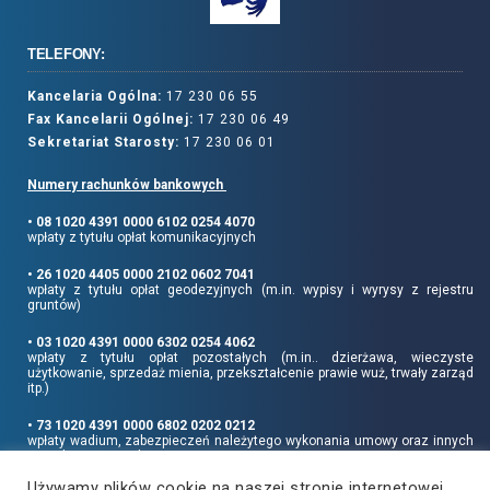
TELEFONY:
Kancelaria Ogólna:
17 230 06 55
Fax Kancelarii Ogólnej:
17 230 06 49
Sekretariat Starosty:
17 230 06 01
Numery rachunków bankowych
• 08 1020 4391 0000 6102 0254 4070
wpłaty z tytułu opłat komunikacyjnych
• 26 1020 4405 0000 2102 0602 7041
wpłaty z tytułu opłat geodezyjnych (m.in. wypisy i wyrysy z rejestru
gruntów)
• 03 1020 4391 0000 6302 0254 4062
wpłaty z tytułu opłat pozostałych (m.in.. dzierżawa, wieczyste
użytkowanie, sprzedaż mienia, przekształcenie prawie wuż, trwały zarząd
itp.)
• 73 1020 4391 0000 6802 0202 0212
wpłaty wadium, zabezpieczeń należytego wykonania umowy oraz innych
sum depozytowych
Używamy plików cookie na naszej stronie internetowej,