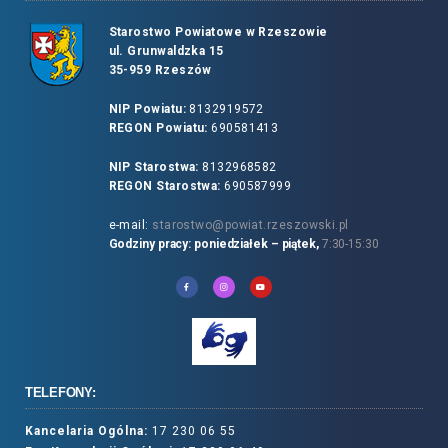
Starostwo Powiatowe w Rzeszowie
ul. Grunwaldzka 15
35-959 Rzeszów
NIP Powiatu:
8132919572
REGON Powiatu:
690581413
NIP Starostwa:
8132968582
REGON Starostwa:
690587999
e-mail:
starostwo@powiat.rzeszowski.pl
Godziny pracy: poniedziałek – piątek,
7:30-15:30
TELEFONY:
Kancelaria Ogólna:
17 230 06 55