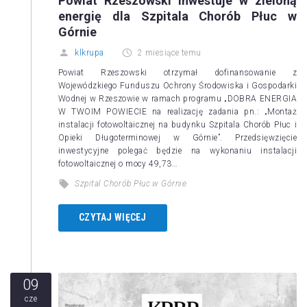
Powiat Rzeszowski inwestuje w zieloną
energię dla Szpitala Chorób Płuc w
Górnie
klkrupa
2 miesiące temu
Powiat Rzeszowski otrzymał dofinansowanie z
Wojewódzkiego Funduszu Ochrony Środowiska i Gospodarki
Wodnej w Rzeszowie w ramach programu „DOBRA ENERGIA
W TWOIM POWIECIE na realizację zadania pn.: „Montaż
instalacji fotowoltaicznej na budynku Szpitala Chorób Płuc i
Opieki Długoterminowej w Górnie”. Przedsięwzięcie
inwestycyjne polegać będzie na wykonaniu instalacji
fotowoltaicznej o mocy 49,73…
Szpital Chorób Płuc w Górnie
CZYTAJ WIĘCEJ
09
cze