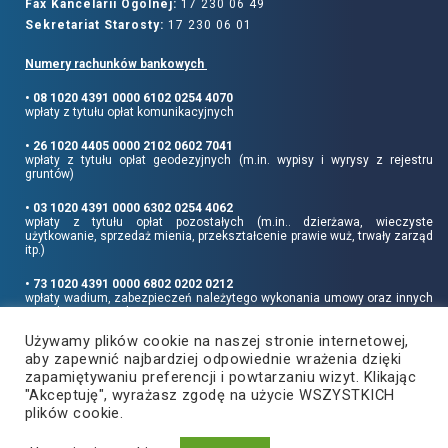
Fax Kancelarii Ogólnej:
17 230 06 49
Sekretariat Starosty:
17 230 06 01
Numery rachunków bankowych
• 08 1020 4391 0000 6102 0254 4070
wpłaty z tytułu opłat komunikacyjnych
• 26 1020 4405 0000 2102 0602 7041
wpłaty z tytułu opłat geodezyjnych (m.in. wypisy i wyrysy z rejestru
gruntów)
• 03 1020 4391 0000 6302 0254 4062
wpłaty z tytułu opłat pozostałych (m.in.. dzierżawa, wieczyste
użytkowanie, sprzedaż mienia, przekształcenie prawie wuż, trwały zarząd
itp.)
• 73 1020 4391 0000 6802 0202 0212
wpłaty wadium, zabezpieczeń należytego wykonania umowy oraz innych
sum depozytowych
Używamy plików cookie na naszej stronie internetowej,
Informujemy, że opłatę skarbową należy uiszczać na rachunek Urzędu
aby zapewnić najbardziej odpowiednie wrażenia dzięki
Miasta Rzeszowa:
• 90 1240 6960 3851 0062 0000 0423
zapamiętywaniu preferencji i powtarzaniu wizyt. Klikając
"Akceptuję", wyrażasz zgodę na użycie WSZYSTKICH
plików cookie.