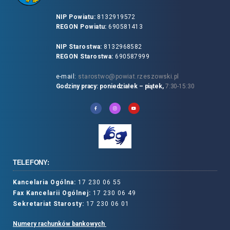
NIP Powiatu:
8132919572
REGON Powiatu:
690581413
NIP Starostwa:
8132968582
REGON Starostwa:
690587999
e-mail:
starostwo@powiat.rzeszowski.pl
Godziny pracy: poniedziałek – piątek,
7:30-15:30
TELEFONY:
Kancelaria Ogólna:
17 230 06 55
Fax Kancelarii Ogólnej:
17 230 06 49
Sekretariat Starosty:
17 230 06 01
Numery rachunków bankowych