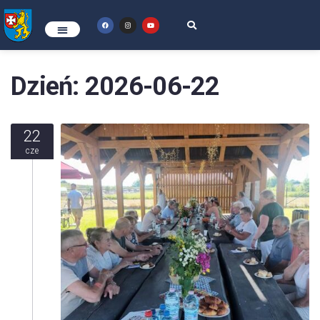
Dzień:
2026-06-22
22
cze