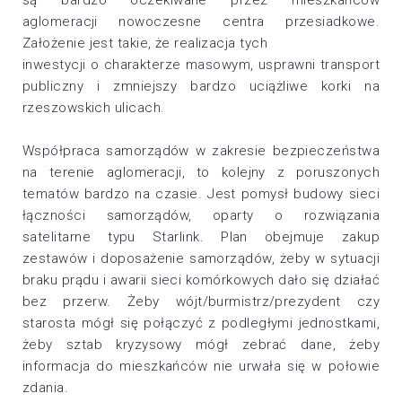
są bardzo oczekiwane przez mieszkańców
aglomeracji nowoczesne centra przesiadkowe.
Założenie jest takie, że realizacja tych
inwestycji o charakterze masowym, usprawni transport
publiczny i zmniejszy bardzo uciążliwe korki na
rzeszowskich ulicach.
Współpraca samorządów w zakresie bezpieczeństwa
na terenie aglomeracji, to kolejny z poruszonych
tematów bardzo na czasie. Jest pomysł budowy sieci
łączności samorządów, oparty o rozwiązania
satelitarne typu Starlink. Plan obejmuje zakup
zestawów i doposażenie samorządów, żeby w sytuacji
braku prądu i awarii sieci komórkowych dało się działać
bez przerw. Żeby wójt/burmistrz/prezydent czy
starosta mógł się połączyć z podległymi jednostkami,
żeby sztab kryzysowy mógł zebrać dane, żeby
informacja do mieszkańców nie urwała się w połowie
zdania.