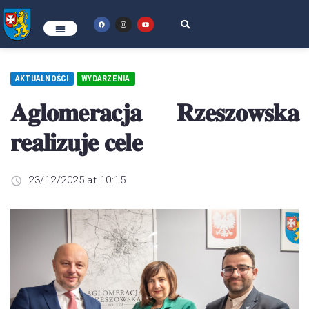
AKTUALNOŚCI
WYDARZENIA
𝐀𝐠𝐥𝐨𝐦𝐞𝐫𝐚𝐜𝐣𝐚 𝐑𝐳𝐞𝐬𝐳𝐨𝐰𝐬𝐤𝐚
𝐫𝐞𝐚𝐥𝐢𝐳𝐮𝐣𝐞 𝐜𝐞𝐥𝐞
23/12/2025 at 10:15