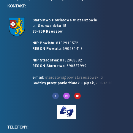
KONTAKT:
Starostwo Powiatowe w Rzeszowie
ul. Grunwaldzka 15
35-959 Rzeszów
NIP Powiatu:
8132919572
REGON Powiatu:
690581413
NIP Starostwa:
8132968582
REGON Starostwa:
690587999
e-mail:
starostwo@powiat.rzeszowski.pl
Godziny pracy: poniedziałek – piątek,
7:30-15:30
TELEFONY: