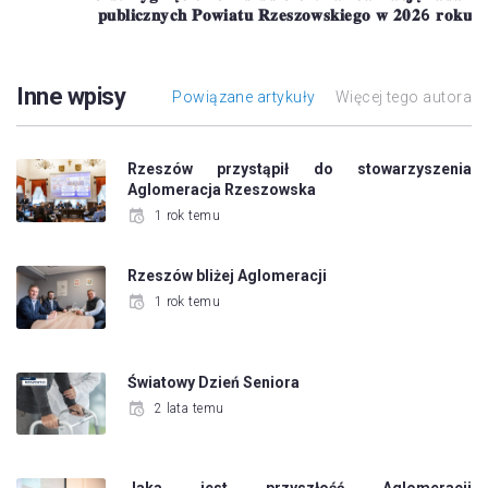
𝐩𝐮𝐛𝐥𝐢𝐜𝐳𝐧𝐲𝐜𝐡 𝐏𝐨𝐰𝐢𝐚𝐭𝐮 𝐑𝐳𝐞𝐬𝐳𝐨𝐰𝐬𝐤𝐢𝐞𝐠𝐨 𝐰 𝟐𝟎𝟐6 𝐫𝐨𝐤𝐮
Inne wpisy
Powiązane artykuły
Więcej tego autora
Rzeszów przystąpił do stowarzyszenia
Aglomeracja Rzeszowska
1 rok temu
Rzeszów bliżej Aglomeracji
1 rok temu
Światowy Dzień Seniora
2 lata temu