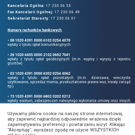
Kancelaria Ogólna:
17 230 06 55
Fax Kancelarii Ogólnej:
17 230 06 49
Sekretariat Starosty:
17 230 06 01
Numery rachunków bankowych
• 08 1020 4391 0000 6102 0254 4070
wpłaty z tytułu opłat komunikacyjnych
• 26 1020 4405 0000 2102 0602 7041
wpłaty z tytułu opłat geodezyjnych (m.in. wypisy i wyrysy z rejestru
gruntów)
• 03 1020 4391 0000 6302 0254 4062
wpłaty z tytułu opłat pozostałych (m.in.. dzierżawa, wieczyste
użytkowanie, sprzedaż mienia, przekształcenie prawie wuż, trwały zarząd
itp.)
• 73 1020 4391 0000 6802 0202 0212
wpłaty wadium, zabezpieczeń należytego wykonania umowy oraz innych
sum depozytowych
Używamy plików cookie na naszej stronie internetowej,
Informujemy, że opłatę skarbową należy uiszczać na rachunek Urzędu
aby zapewnić najbardziej odpowiednie wrażenia dzięki
Miasta Rzeszowa:
• 90 1240 6960 3851 0062 0000 0423
zapamiętywaniu preferencji i powtarzaniu wizyt. Klikając
"Akceptuję", wyrażasz zgodę na użycie WSZYSTKICH