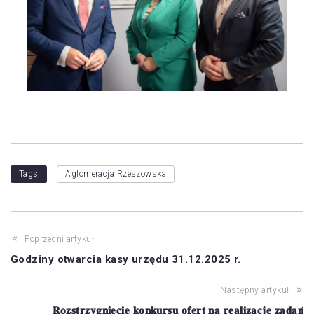
Tags
Aglomeracja Rzeszowska
Poprzedni artykuł
Godziny otwarcia kasy urzędu 31.12.2025 r.
Następny artykuł
𝐑𝐨𝐳𝐬𝐭𝐫𝐳𝐲𝐠𝐧𝐢𝐞̨𝐜𝐢𝐞 𝐤𝐨𝐧𝐤𝐮𝐫𝐬𝐮 𝐨𝐟𝐞𝐫𝐭 𝐧𝐚 𝐫𝐞𝐚𝐥𝐢𝐳𝐚𝐜𝐣𝐞̨ 𝐳𝐚𝐝𝐚𝐧́