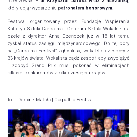
Rzeszowski –
dr Krzysztof Jarosz wraz z małżonką
,
który objął wydarzenie
patronatem honorowym
.
Festiwal organizowany przez Fundację Wspierania
Kultury i Sztuki Carpathia i Centrum Sztuki Wokalnej na
czele z dyrektor Anną Czenczek już w 18 lat temu
zyskał status zasięgu międzynarodowego. Do tej pory
na „Carpathia Festival” zgłosili się wokaliści i zespoły z
33 krajów świata. Wokalista bądź zespół, aby zwyciężyć
i zdobyć Grand Prix musi pokonać w eliminacjach
kilkuset konkurentów z kilkudziesięciu krajów.
fot.: Dominik Matuła | Carpathia Festival