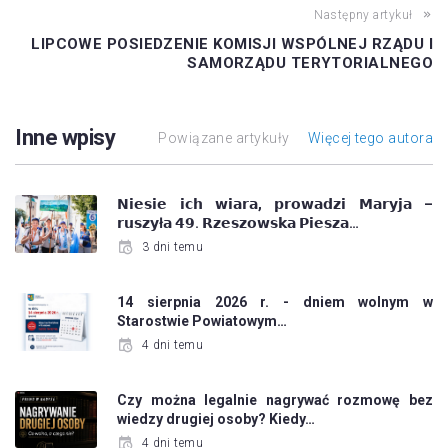
Następny artykuł
LIPCOWE POSIEDZENIE KOMISJI WSPÓLNEJ RZĄDU I
SAMORZĄDU TERYTORIALNEGO
Inne wpisy
Powiązane artykuły
Więcej tego autora
𝗡𝗶𝗲𝘀𝗶𝗲 𝗶𝗰𝗵 𝘄𝗶𝗮𝗿𝗮, 𝗽𝗿𝗼𝘄𝗮𝗱𝘇𝗶 𝗠𝗮𝗿𝘆𝗷𝗮 –
𝗿𝘂𝘀𝘇𝘆ł𝗮 𝟰𝟵. 𝗥𝘇𝗲𝘀𝘇𝗼𝘄𝘀𝗸𝗮 𝗣𝗶𝗲𝘀𝘇𝗮…
3 dni temu
14 sierpnia 2026 r. - dniem wolnym w
Starostwie Powiatowym…
4 dni temu
Czy można legalnie nagrywać rozmowę bez
wiedzy drugiej osoby? Kiedy…
4 dni temu