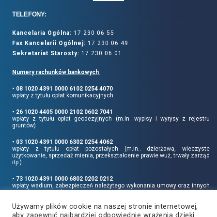
TELEFONY:
Kancelaria Ogólna:
17 230 06 55
Fax Kancelarii Ogólnej:
17 230 06 49
Sekretariat Starosty:
17 230 06 01
Numery rachunków bankowych
• 08 1020 4391 0000 6102 0254 4070
wpłaty z tytułu opłat komunikacyjnych
• 26 1020 4405 0000 2102 0602 7041
wpłaty z tytułu opłat geodezyjnych (m.in. wypisy i wyrysy z rejestru
gruntów)
• 03 1020 4391 0000 6302 0254 4062
wpłaty z tytułu opłat pozostałych (m.in.. dzierżawa, wieczyste
użytkowanie, sprzedaż mienia, przekształcenie prawie wuż, trwały zarząd
itp.)
• 73 1020 4391 0000 6802 0202 0212
wpłaty wadium, zabezpieczeń należytego wykonania umowy oraz innych
sum depozytowych
Używamy plików cookie na naszej stronie internetowej,
Informujemy, że opłatę skarbową należy uiszczać na rachunek Urzędu
aby zapewnić najbardziej odpowiednie wrażenia dzięki
Miasta Rzeszowa: