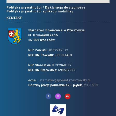
Polityka prywatności /
Deklaracja dostępności
Polityka prywatności aplikacji mobilnej
KONTAKT:
Starostwo Powiatowe w Rzeszowie
ul. Grunwaldzka 15
35-959 Rzeszów
NIP Powiatu:
8132919572
REGON Powiatu:
690581413
NIP Starostwa:
8132968582
REGON Starostwa:
690587999
e-mail:
starostwo@powiat.rzeszowski.pl
Godziny pracy: poniedziałek – piątek,
7:30-15:30