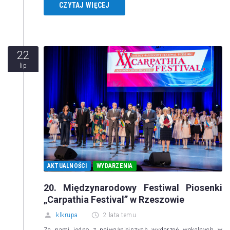
CZYTAJ WIĘCEJ
22
lip
AKTUALNOŚCI
WYDARZENIA
20. Międzynarodowy Festiwal Piosenki
„Carpathia Festival” w Rzeszowie
klkrupa
2 lata temu
Za nami jedno z najważniejszych wydarzeń wokalnych w