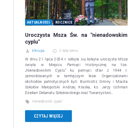
AKTUALNOŚCI
ROCZNICE
Uroczysta Msza Św. na "nienadowskim
cyplu"
klkrupa
2 lata temu
W dniu 21 lipca 2024 r. odbyła się kolejna uroczysta Msza
święta w Miejscu Pamięci Historycznej na tzw.
„Nienadowskim Cyplu” ku pamięci ofiar z 1944 r.
zamordowanych w tamtejszym lesie. Organizatorami
obchodów patriotycznych byli: Burmistrz Gminy i Miasta
Sokołów Małopolski Andrzej Kraska, ks. Jerzy Uchman
Dziekan Dekanatu Sokołowskiego oraz Towarzystwo…
nienadowski cypel
CZYTAJ WIĘCEJ