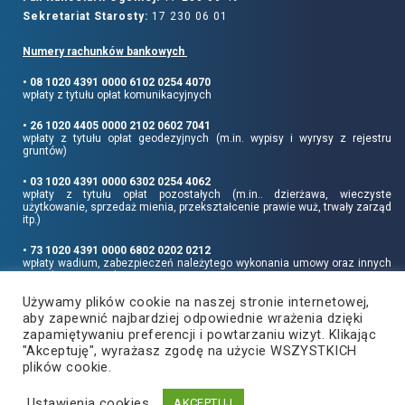
Sekretariat Starosty:
17 230 06 01
Numery rachunków bankowych
• 08 1020 4391 0000 6102 0254 4070
wpłaty z tytułu opłat komunikacyjnych
• 26 1020 4405 0000 2102 0602 7041
wpłaty z tytułu opłat geodezyjnych (m.in. wypisy i wyrysy z rejestru
gruntów)
• 03 1020 4391 0000 6302 0254 4062
wpłaty z tytułu opłat pozostałych (m.in.. dzierżawa, wieczyste
użytkowanie, sprzedaż mienia, przekształcenie prawie wuż, trwały zarząd
itp.)
• 73 1020 4391 0000 6802 0202 0212
wpłaty wadium, zabezpieczeń należytego wykonania umowy oraz innych
sum depozytowych
Używamy plików cookie na naszej stronie internetowej,
Informujemy, że opłatę skarbową należy uiszczać na rachunek Urzędu
aby zapewnić najbardziej odpowiednie wrażenia dzięki
Miasta Rzeszowa:
• 90 1240 6960 3851 0062 0000 0423
zapamiętywaniu preferencji i powtarzaniu wizyt. Klikając
"Akceptuję", wyrażasz zgodę na użycie WSZYSTKICH
plików cookie.
Ustawienia cookies
Copyright
2021
©
Produkcja i hosting:
AKCEPTUJ