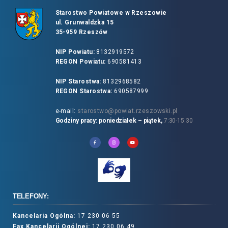
Starostwo Powiatowe w Rzeszowie
ul. Grunwaldzka 15
35-959 Rzeszów
NIP Powiatu:
8132919572
REGON Powiatu:
690581413
NIP Starostwa:
8132968582
REGON Starostwa:
690587999
e-mail:
starostwo@powiat.rzeszowski.pl
Godziny pracy: poniedziałek – piątek,
7:30-15:30
TELEFONY:
Kancelaria Ogólna:
17 230 06 55
Fax Kancelarii Ogólnej:
17 230 06 49