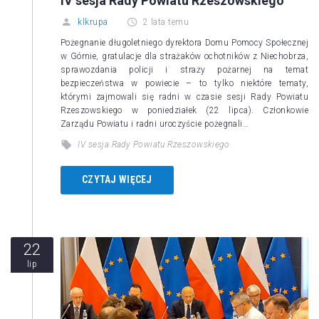
IV sesja Rady Powiatu Rzeszowskiego
klkrupa
2 lata temu
Pożegnanie długoletniego dyrektora Domu Pomocy Społecznej
w Górnie, gratulacje dla strażaków ochotników z Niechobrza,
sprawozdania policji i straży pożarnej na temat
bezpieczeństwa w powiecie – to tylko niektóre tematy,
którymi zajmowali się radni w czasie sesji Rady Powiatu
Rzeszowskiego w poniedziałek (22 lipca). Członkowie
Zarządu Powiatu i radni uroczyście pożegnali…
IV sesja Rady Powiatu Rzeszowskiego
CZYTAJ WIĘCEJ
22
lip