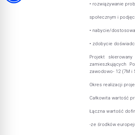
• rozwiązywanie prob
społecznym i podjęci
• nabycie/dostosowa
• zdobycie doświad
Projekt skierowan
zamieszkujących Po
zawodowo- 12 (7M i 5
Okres realizacji proj
Całkowita wartość pr
Łączna wartość dofin
-ze środków europejs