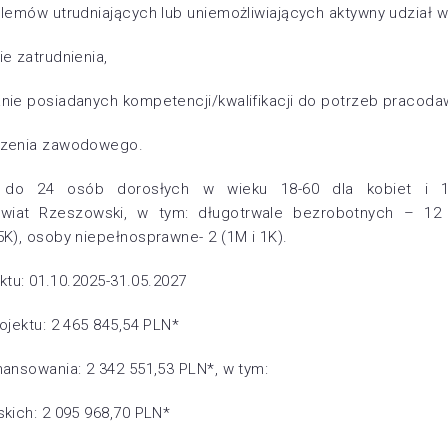
lemów utrudniających lub uniemożliwiających aktywny udział w
e zatrudnienia,
nie posiadanych kompetencji/kwalifikacji do potrzeb pracod
czenia zawodowego.
y do 24 osób dorosłych w wieku 18-60 dla kobiet i 
wiat Rzeszowski, w tym: długotrwale bezrobotnych – 12 
K), osoby niepełnosprawne- 2 (1M i 1K).
ektu: 01.10.2025-31.05.2027
ojektu: 2 465 845,54 PLN*
ansowania: 2 342 551,53 PLN*, w tym:
kich: 2 095 968,70 PLN*