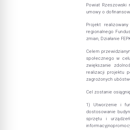
Powiat Rzeszowski r
umowy o dofinansowan
Projekt realizowa
regionalnego Fundus
zmian, Działanie FEP
Celem przewidzianym
społecznego w celu
zwiększanie zdolno
realizacji projekt
zagrożonych ubóstwe
Cel zostanie osiągni
1) Utworzenie i fu
dostosowanie budynk
sprzętu i urządze
informacyjnopromocy