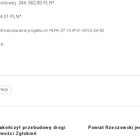
celowej: 246 582,83 PLN*
94,01 PLN*
finansowanie projektu nr FEPK.07.15-IP.01-0013/24-00.
ie
racja
akończył przebudowę drogi
Powiat Rzeszowski j
owości Zgłobień