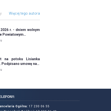
ły
Więcej tego autora
 2026 r. - dniem wolnym
ie Powiatowym…
mu
 na potoku Lisianka
ej. Podpisano umowę na…
mu
ELEFONY:
ancelaria Ogólna:
17 230 06 55