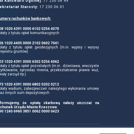
ax Kancelarii Ogólnej:
17 230 06 49
ekretariat Starosty:
17 230 06 01
umery rachunków bankowych
 08 1020 4391 0000 6102 0254 4070
łaty z tytułu opłat komunikacyjnych
 26 1020 4405 0000 2102 0602 7041
płaty z tytułu opłat geodezyjnych (m.in. wypisy i wyrysy
rejestru gruntów)
 03 1020 4391 0000 6302 0254 4062
łaty z tytułu opłat pozostałych (m.in.. dzierżawa, wieczyste
żytkowanie, sprzedaż mienia, przekształcenie prawie wuż,
wały zarząd itp.)
 73 1020 4391 0000 6802 0202 0212
płaty wadium, zabezpieczeń należytego wykonania umowy
raz innych sum depozytowych
nformujemy, że opłatę skarbową należy uiszczać na
achunek Urzędu Miasta Rzeszowa:
 90 1240 6960 3851 0062 0000 0423
Produkcja i hosting: