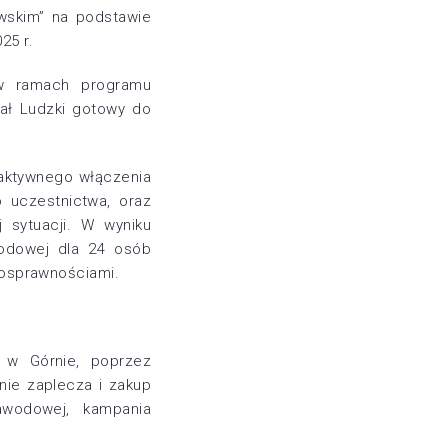
owskim” na podstawie
25 r.
 w ramach programu
tał Ludzki gotowy do
 aktywnego włączenia
 uczestnictwa, oraz
 sytuacji. W wyniku
wodowej dla 24 osób
nosprawnościami.
j w Górnie, poprzez
nie zaplecza i zakup
awodowej, kampania