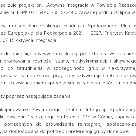
ealizuje projekt pn. „Aktywna integracja w Powiecie Rzesz
ie nr. FEPK.07.15-IP.01-0013/24-00 zawartej w dniu 29 lipca 20
ny w ramach Europejskiego Funduszu Społecznego Plus
ze Europejskie dla Podkarpacia 2021 – 2027, Priorytet Kapi
K.07.15 Aktywna Integracja.
 do osiągnięcia w wyniku realizacji projektu jest wspieranie
 promowania równości szans, niedyskryminacji i aktywnego
ści do zatrudnienia, w szczególności grup w niekorzystnej
u powstaną kompleksowe programy aktywizacji społecznoza
m lub wykluczeniem społecznym, w tym m.in. osób z niepeł
ęty poprzez następujące zadania:
nkcjonowanie Powiatowego Centrum Integracji Społeczne
u pawilonu 15 leżącego na terenie DPS w Górnie, zapewnie
ń potrzebnych do prowadzenia reintegracji społeczno-z
jna dostosowana do potrzeb i preferencji grupy docelowej.