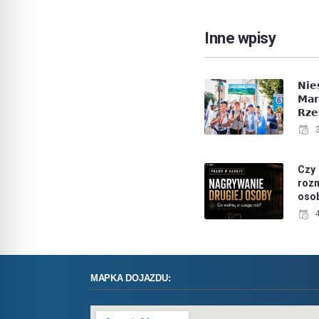
Inne wpisy
𝗡𝗶
𝗠𝗮
𝗥𝘇𝗲
Czy
roz
oso
MAPKA DOJAZDU: