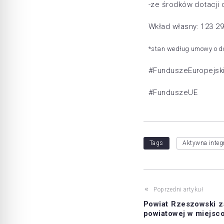
-ze środków dotacji 
Wkład własny: 123 2
*stan według umowy o do
#FunduszeEuropejsk
#FunduszeUE
Tags
Aktywna integ
Poprzedni artykuł
Powiat Rzeszowski z
powiatowej w miejsc