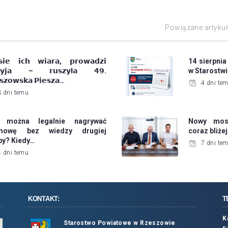
Powiązane artyku
𝘀𝗶𝗲 𝗶𝗰𝗵 𝘄𝗶𝗮𝗿𝗮, 𝗽𝗿𝗼𝘄𝗮𝗱𝘇𝗶
14 sierpnia
𝗿𝘆𝗷𝗮 – 𝗿𝘂𝘀𝘇𝘆ł𝗮 𝟰𝟵.
w Starostw
𝘀𝘇𝗼𝘄𝘀𝗸𝗮 𝗣𝗶𝗲𝘀𝘇𝗮…
4 dni te
3 dni temu
 można legalnie nagrywać
Nowy most
mowę bez wiedzy drugiej
coraz bliż
by? Kiedy…
7 dni te
4 dni temu
KONTAKT:
T
K
Starostwo Powiatowe w Rzeszowie