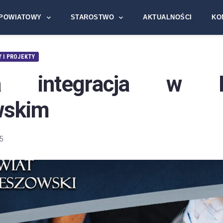
POWIATOWY
STAROSTWO
AKTUALNOŚCI
KO
 I PROJEKTY
a integracja w P
wskim
5