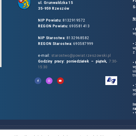
F
ul. Grunwaldzka 15
S
35-959 Rzeszów
N
NIP Powiatu:
8132919572
REGON Powiatu:
690581413
•
wp
NIP Starostwa:
8132968582
REGON Starostwa:
690587999
•
w
z 
e-mail:
starostwo@powiat.rzeszowski.pl
Godziny pracy: poniedziałek – piątek,
7:30-
•
wp
15:30
u
tr
•
w
o
I
r
•