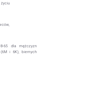
 życiu
awców,
18-65 dla mężczyzn
(6M i 6K), biernych