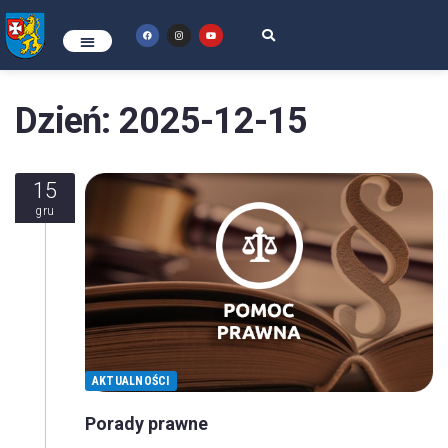
Dzień:
2025-12-15
15
gru
AKTUALNOŚCI
Porady prawne