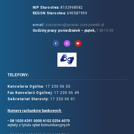
NIP Starostwa:
8132968582
REGON Starostwa:
690587999
e-mail:
starostwo@powiat.rzeszowski.pl
Godziny pracy: poniedziałek – piątek,
7:30-15:30
TELEFONY:
Kancelaria Ogólna:
17 230 06 55
Fax Kancelarii Ogólnej:
17 230 06 49
Sekretariat Starosty:
17 230 06 01
Numery rachunków bankowych
• 08 1020 4391 0000 6102 0254 4070
wpłaty z tytułu opłat komunikacyjnych