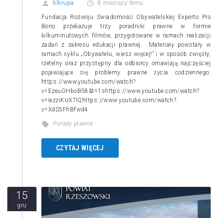
klkrupa
8 miesięcy temu
Fundacja Rozwoju Świadomości Obywatelskiej Experto Pro
Bono przekazuje trzy poradniki prawne w formie
kilkuminutowych filmów, przygotowane w ramach realizacji
zadań z zakresu edukacji prawnej. Materiały powstały w
ramach cyklu „Obywatelu, wiesz więcej!” i w sposób zwięzły,
rzetelny oraz przystępny dla odbiorcy omawiają najczęściej
pojawiające się problemy prawne życia codziennego.
https://www.youtube.com/watch?
v=EzeuOHboB58&t=1shttps://www.youtube.com/watch?
v=IezziKUX7lQhttps://www.youtube.com/watch?
v=XdS5FhBfwd4
Porady prawne
CZYTAJ WIĘCEJ
15
gru