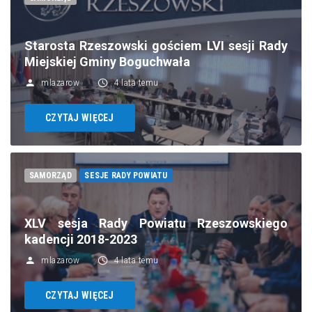
Starosta Rzeszowski gościem LVI sesji Rady
Miejskiej Gminy Boguchwała
mlazarow
4 lata temu
CZYTAJ WIĘCEJ
SAMORZĄD
SESJE RADY POWIATU
XLV sesja Rady Powiatu Rzeszowskiego
kadencji 2018-2023
mlazarow
4 lata temu
CZYTAJ WIĘCEJ