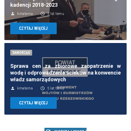
kadencji 2018-2023
kmaterna
5 lat temu
CZYTAJ WIĘCEJ
SAMORZĄD
Sprawa cen za zbiorowe zaopatrzenie w
wodę i odprowadzanie ścieków na konwencie
władz samorządowych
kmaterna
5 lat temu
CZYTAJ WIĘCEJ