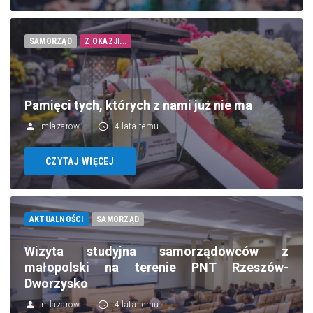
SAMORZĄD
Z OKAZJI...
Pamięci tych, których z nami już nie ma
mlazarow
4 lata temu
CZYTAJ WIĘCEJ
AKTUALNOŚCI
SAMORZĄD
Wizyta studyjna samorządowców z
małopolski na terenie PNT Rzeszów-
Dworzysko
mlazarow
4 lata temu