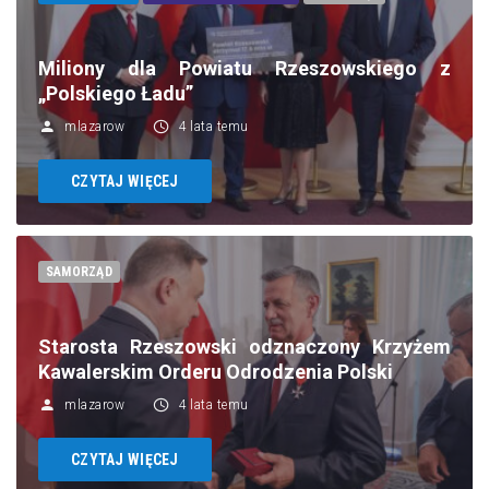
Miliony dla Powiatu Rzeszowskiego z
„Polskiego Ładu”
mlazarow
4 lata temu
CZYTAJ WIĘCEJ
SAMORZĄD
Starosta Rzeszowski odznaczony Krzyżem
Kawalerskim Orderu Odrodzenia Polski
mlazarow
4 lata temu
CZYTAJ WIĘCEJ