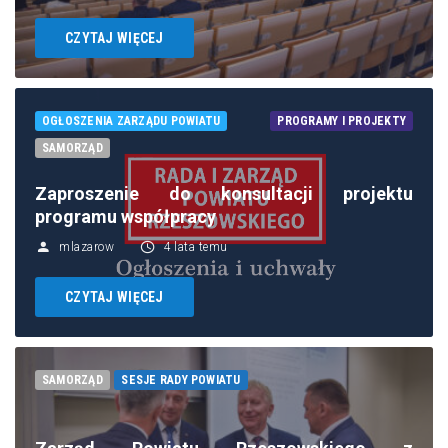
CZYTAJ WIĘCEJ
OGŁOSZENIA ZARZĄDU POWIATU
PROGRAMY I PROJEKTY
SAMORZĄD
Zaproszenie do konsultacji projektu
programu współpracy
mlazarow
4 lata temu
CZYTAJ WIĘCEJ
SAMORZĄD
SESJE RADY POWIATU