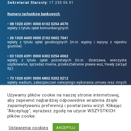
Sekretariat Starosty:
17 230 06 01
Numery rachunków bankowych
• 08 1020 4391 0000 6102 0254 4070
wpłaty z tytułu opłat komunikacyjnych
• 26 1020 4405 0000 2102 0602 7041
wpłaty z tytułu opłat geodezyjnych (m.in. wypisy i wyrysy z rejestru
gruntów)
• 03 1020 4391 0000 6302 0254 4062
wpłaty z tytułu opłat pozostałych (m.in.. dzierżawa, wieczyste
użytkowanie, sprzedaż mienia, przekształcenie prawie wuż, trwały zarząd
itp.)
• 73 1020 4391 0000 6802 0202 0212
wpłaty wadium, zabezpieczeń należytego wykonania umowy oraz innych
sum depozytowych
Używamy plików cookie na naszej stronie internetowej,
Informujemy, że opłatę skarbową należy uiszczać na rachunek Urzędu
aby zapewnić najbardziej odpowiednie wrażenia dzięki
Miasta Rzeszowa:
• 90 1240 6960 3851 0062 0000 0423
zapamiętywaniu preferencji i powtarzaniu wizyt. Klikając
"Akceptuję", wyrażasz zgodę na użycie WSZYSTKICH
plików cookie.
Ustawienia cookies
Copyright
2021
©
Produkcja i hosting:
AKCEPTUJ