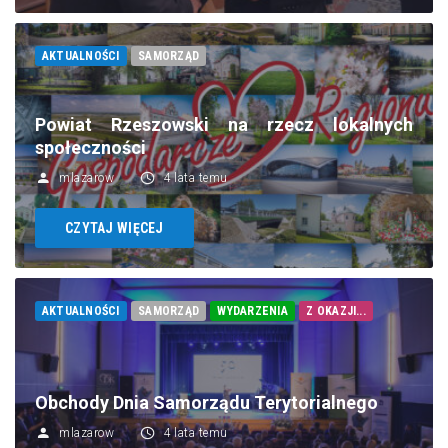
AKTUALNOŚCI
SAMORZĄD
Powiat Rzeszowski na rzecz lokalnych
społeczności
mlazarow
4 lata temu
CZYTAJ WIĘCEJ
AKTUALNOŚCI
SAMORZĄD
WYDARZENIA
Z OKAZJI...
Obchody Dnia Samorządu Terytorialnego
mlazarow
4 lata temu