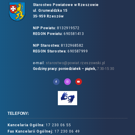
Starostwo Powiatowe w Rzeszowie
ul. Grunwaldzka 15
35-959 Rzeszów
NIP Powiatu:
8132919572
REGON Powiatu:
690581413
NIP Starostwa:
8132968582
REGON Starostwa:
690587999
e-mail:
starostwo@powiat.rzeszowski.pl
Godziny pracy: poniedziałek – piątek,
7:30-15:30
TELEFONY:
Kancelaria Ogólna:
17 230 06 55
Fax Kancelarii Ogólnej:
17 230 06 49