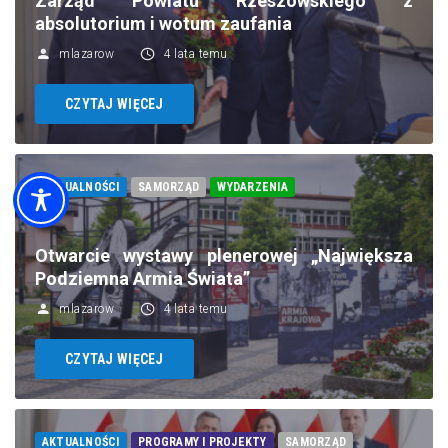
Zarząd Powiatu Rzeszowskiego z
absolutorium i wotum zaufania
mlazarow
4 lata temu
CZYTAJ WIĘCEJ
AKTUALNOŚCI
SAMORZĄD
WYDARZENIA
Otwarcie wystawy plenerowej „Największa
Podziemna Armia Świata”
mlazarow
4 lata temu
CZYTAJ WIĘCEJ
AKTUALNOŚCI
PROGRAMY I PROJEKTY
SAMORZĄD