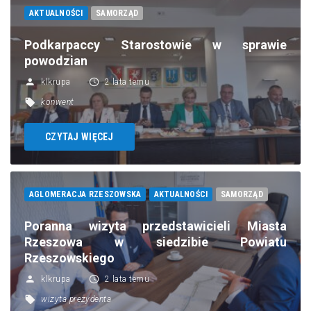
AKTUALNOŚCI
SAMORZĄD
Podkarpaccy Starostowie w sprawie
powodzian
klkrupa
2 lata temu
konwent
CZYTAJ WIĘCEJ
AGLOMERACJA RZESZOWSKA
AKTUALNOŚCI
SAMORZĄD
Poranna wizyta przedstawicieli Miasta
Rzeszowa w siedzibie Powiatu
Rzeszowskiego
klkrupa
2 lata temu
wizyta prezydenta