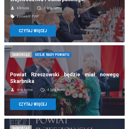
klkrupa
3 lata temu
konwent PWP
CZYTAJ WIĘCEJ
SAMORZĄD
SESJE RADY POWIATU
Powiat Rzeszowski będzie miał nowego
Skarbnika
mlazarow
4 lata temu
CZYTAJ WIĘCEJ
SAMORZĄD