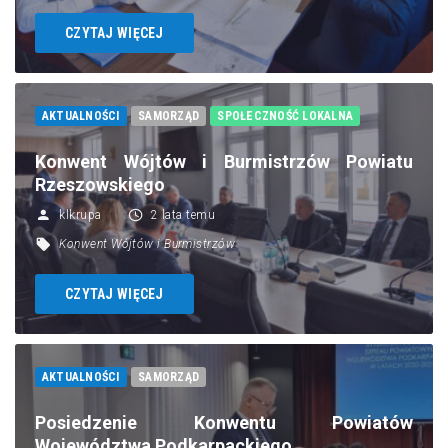
CZYTAJ WIĘCEJ
AKTUALNOŚCI
SAMORZĄD
SPOŁECZNOŚĆ LOKALNA
Konwent Wójtów i Burmistrzów Powiatu
Rzeszowskiego
klkrupa
2 lata temu
Konwent Wójtów i Burmistrzów
CZYTAJ WIĘCEJ
AKTUALNOŚCI
SAMORZĄD
Posiedzenie Konwentu Powiatów
Województwa Podkarpackiego.