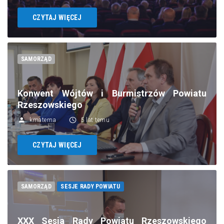
CZYTAJ WIĘCEJ
SAMORZĄD
Konwent Wójtów i Burmistrzów Powiatu
Rzeszowskiego
kmaterna
5 lat temu
CZYTAJ WIĘCEJ
SAMORZĄD
SESJE RADY POWIATU
XXX Sesja Rady Powiatu Rzeszowskiego