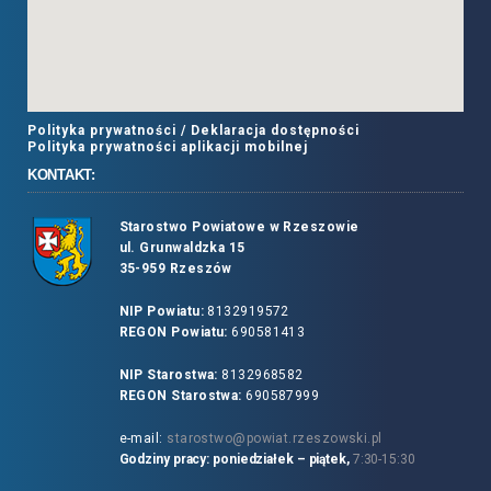
Polityka prywatności /
Deklaracja dostępności
Polityka prywatności aplikacji mobilnej
KONTAKT:
Starostwo Powiatowe w Rzeszowie
ul. Grunwaldzka 15
35-959 Rzeszów
NIP Powiatu:
8132919572
REGON Powiatu:
690581413
NIP Starostwa:
8132968582
REGON Starostwa:
690587999
e-mail:
starostwo@powiat.rzeszowski.pl
Godziny pracy: poniedziałek – piątek,
7:30-15:30