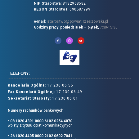
NIP Starostwa:
8132968582
REGON Starostwa:
690587999
e-mail:
starostwo@powiat.rzeszowski.pl
Godziny pracy: poniedziałek – piątek,
7:30-15:30
TELEFONY:
Kancelaria Ogólna:
17 230 06 55
Fax Kancelarii Ogólnej:
17 230 06 49
Sekretariat Starosty:
17 230 06 01
Numery rachunków bankowych
• 08 1020 4391 0000 6102 0254 4070
wpłaty z tytułu opłat komunikacyjnych
• 26 1020 4405 0000 2102 0602 7041