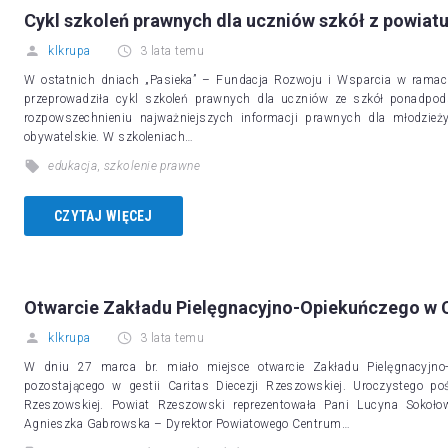
Cykl szkoleń prawnych dla uczniów szkół z powiat
klkrupa
3 lata temu
W ostatnich dniach „Pasieka” – Fundacja Rozwoju i Wsparcia w rama
przeprowadziła cykl szkoleń prawnych dla uczniów ze szkół ponadpod
rozpowszechnieniu najważniejszych informacji prawnych dla młodzież
obywatelskie. W szkoleniach…
edukacja
,
szkolenie prawne
CZYTAJ WIĘCEJ
Otwarcie Zakładu Pielęgnacyjno-Opiekuńczego w 
klkrupa
3 lata temu
W dniu 27 marca br. miało miejsce otwarcie Zakładu Pielęgnacyjno
pozostającego w gestii Caritas Diecezji Rzeszowskiej. Uroczystego p
Rzeszowskiej. Powiat Rzeszowski reprezentowała Pani Lucyna Sokoł
Agnieszka Gabrowska – Dyrektor Powiatowego Centrum…