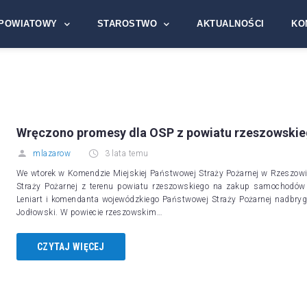
POWIATOWY
STAROSTWO
AKTUALNOŚCI
KO
Wręczono promesy dla OSP z powiatu rzeszowski
mlazarow
3 lata temu
We wtorek w Komendzie Miejskiej Państwowej Straży Pożarnej w Rzeszowi
Straży Pożarnej z terenu powiatu rzeszowskiego na zakup samochodów
Leniart i komendanta wojewódzkiego Państwowej Straży Pożarnej nadbryga
Jodłowski. W powiecie rzeszowskim…
CZYTAJ WIĘCEJ