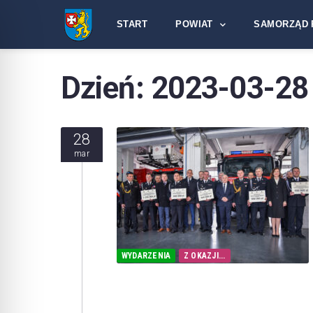
START
POWIAT
SAMORZĄD 
Dzień:
2023-03-28
28
mar
WYDARZENIA
Z OKAZJI...