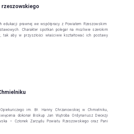
u rzeszowskiego
ch edukacji prawnej we współpracy z Powiatem Rzeszowskim
stawowych. Charakter spotkań polegał na możliwie szerokim
y, tak aby w przyszłości właściwie kształtować ich postawy
Chmielniku
-Opiekuńczego im. Bł. Hanny Chrzanowskiej w Chmielniku,
oświęcenia dokonał Biskup Jan Wątroba Ordynariusz Diecezji
owska – Członek Zarządu Powiatu Rzeszowskiego oraz Pani