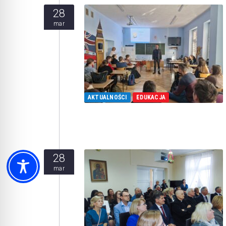
28
mar
AKTUALNOŚCI
EDUKACJA
28
mar