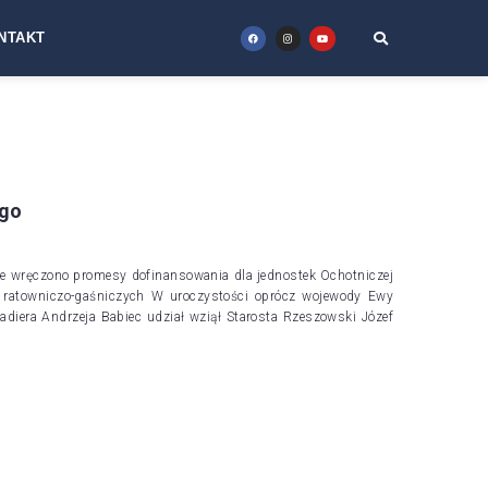
NTAKT
ego
e wręczono promesy dofinansowania dla jednostek Ochotniczej
 ratowniczo-gaśniczych W uroczystości oprócz wojewody Ewy
diera Andrzeja Babiec udział wziął Starosta Rzeszowski Józef