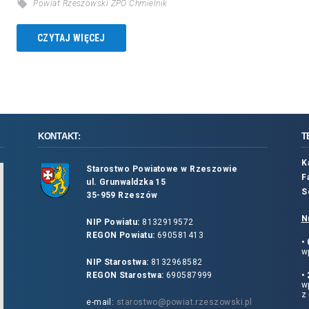
Powiat Rzeszowski ZPO Chmielnik
CZYTAJ WIĘCEJ
KONTAKT:
T
K
Starostwo Powiatowe w Rzeszowie
F
ul. Grunwaldzka 15
S
35-959 Rzeszów
N
NIP Powiatu:
8132919572
REGON Powiatu:
690581413
•
wp
NIP Starostwa:
8132968582
REGON Starostwa:
690587999
•
w
z 
e-mail:
starostwo@powiat.rzeszowski.pl