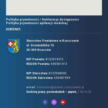
Polityka prywatności /
Deklaracja dostępności
Polityka prywatności aplikacji mobilnej
KONTAKT:
Starostwo Powiatowe w Rzeszowie
ul. Grunwaldzka 15
35-959 Rzeszów
NIP Powiatu:
8132919572
REGON Powiatu:
690581413
NIP Starostwa:
8132968582
REGON Starostwa:
690587999
e-mail:
starostwo@powiat.rzeszowski.pl
Godziny pracy: poniedziałek – piątek,
7:30-15:30