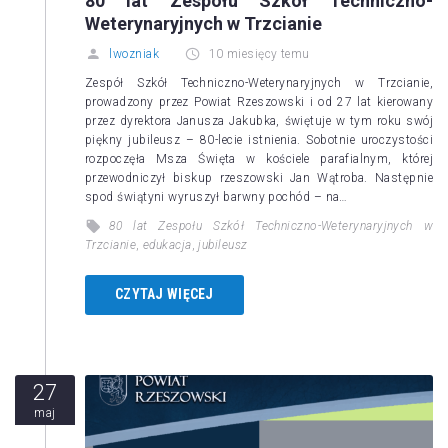
80 lat Zespołu Szkół Techniczno-
Weterynaryjnych w Trzcianie
lwozniak
10 miesięcy temu
Zespół Szkół Techniczno-Weterynaryjnych w Trzcianie,
prowadzony przez Powiat Rzeszowski i od 27 lat kierowany
przez dyrektora Janusza Jakubka, świętuje w tym roku swój
piękny jubileusz – 80-lecie istnienia. Sobotnie uroczystości
rozpoczęła Msza Święta w kościele parafialnym, której
przewodniczył biskup rzeszowski Jan Wątroba. Następnie
spod świątyni wyruszył barwny pochód – na…
80 lat Zespołu Szkół Techniczno-Weterynaryjnych w
Trzcianie
,
edukacja
,
jubileusz
CZYTAJ WIĘCEJ
27
maj