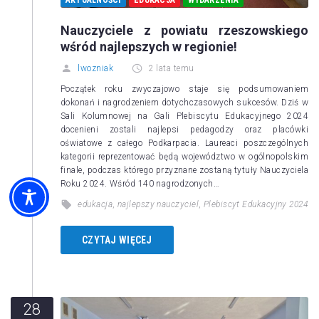
AKTUALNOŚCI
EDUKACJA
WYDARZENIA
Nauczyciele z powiatu rzeszowskiego
wśród najlepszych w regionie!
lwozniak
2 lata temu
Początek roku zwyczajowo staje się podsumowaniem
dokonań i nagrodzeniem dotychczasowych sukcesów. Dziś w
Sali Kolumnowej na Gali Plebiscytu Edukacyjnego 2024
docenieni zostali najlepsi pedagodzy oraz placówki
oświatowe z całego Podkarpacia. Laureaci poszczególnych
kategorii reprezentować będą województwo w ogólnopolskim
finale, podczas którego przyznane zostaną tytuły Nauczyciela
Roku 2024. Wśród 140 nagrodzonych…
edukacja
,
najlepszy nauczyciel
,
Plebiscyt Edukacyjny 2024
CZYTAJ WIĘCEJ
28