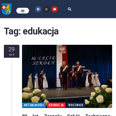
Tag:
edukacja
29
wrz
AKTUALNOŚCI
EDUKACJA
ROCZNICE