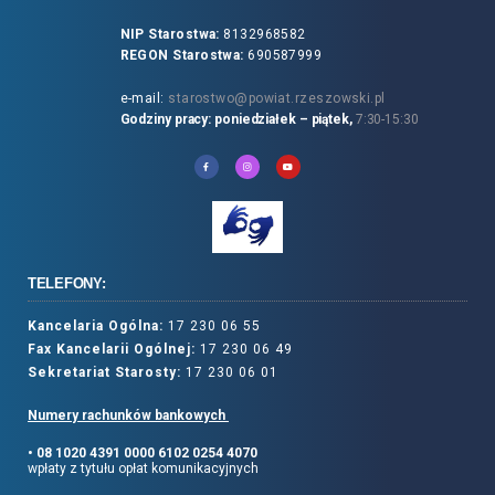
NIP Starostwa:
8132968582
REGON Starostwa:
690587999
e-mail:
starostwo@powiat.rzeszowski.pl
Godziny pracy: poniedziałek – piątek,
7:30-15:30
TELEFONY:
Kancelaria Ogólna:
17 230 06 55
Fax Kancelarii Ogólnej:
17 230 06 49
Sekretariat Starosty:
17 230 06 01
Numery rachunków bankowych
• 08 1020 4391 0000 6102 0254 4070
wpłaty z tytułu opłat komunikacyjnych