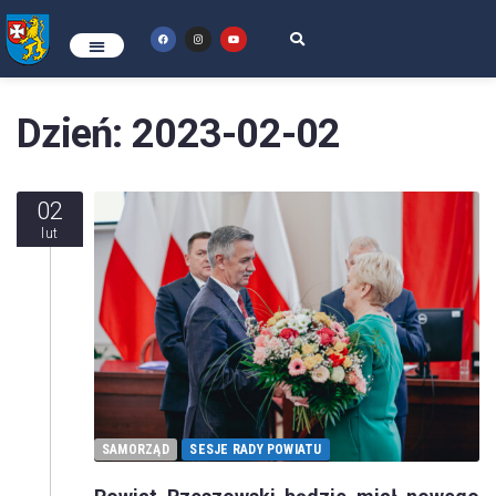
Dzień:
2023-02-02
02
lut
SAMORZĄD
SESJE RADY POWIATU