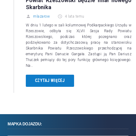
Powiat Rzeszowski będzie miał nowego
Skarbnika
mlazarow
4 lata temu
W dniu 1 lutego w sali kolumnowej Podkarpackiego Urzędu w
Rzeszowie, odbyła się XLVII Sesja Rady Powiatu
Rzeszowskiego, podczas której pożegnano oraz
podziękowano za dotychczasową pracę na stanowisku
Skarbnika Powiatu Rzeszowskiego przechodzącej na
emeryturę Pani Danucie Gargała. Zastąpi ją Pan Dariusz
Tłuczek pełniący do tej pory funkcję głównego księgowego.
Na…
CZYTAJ WIĘCEJ
MAPKA DOJAZDU: