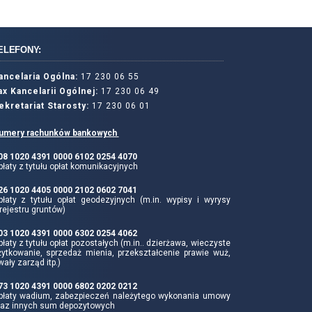
ELEFONY:
ancelaria Ogólna:
17 230 06 55
ax Kancelarii Ogólnej:
17 230 06 49
ekretariat Starosty:
17 230 06 01
umery rachunków bankowych
 08 1020 4391 0000 6102 0254 4070
łaty z tytułu opłat komunikacyjnych
 26 1020 4405 0000 2102 0602 7041
płaty z tytułu opłat geodezyjnych (m.in. wypisy i wyrysy
rejestru gruntów)
 03 1020 4391 0000 6302 0254 4062
łaty z tytułu opłat pozostałych (m.in.. dzierżawa, wieczyste
żytkowanie, sprzedaż mienia, przekształcenie prawie wuż,
wały zarząd itp.)
 73 1020 4391 0000 6802 0202 0212
płaty wadium, zabezpieczeń należytego wykonania umowy
raz innych sum depozytowych