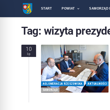
START
POWIAT
SAMORZĄD 
Tag:
wizyta prezyd
10
lip
AGLOMERACJA RZESZOWSKA
AKTUALNOŚCI
SAMORZĄD