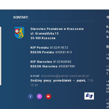
KONTAKT:
T
K
Starostwo Powiatowe w Rzeszowie
F
ul. Grunwaldzka 15
S
35-959 Rzeszów
N
NIP Powiatu:
8132919572
REGON Powiatu:
690581413
•
wp
NIP Starostwa:
8132968582
REGON Starostwa:
690587999
•
w
z 
e-mail:
starostwo@powiat.rzeszowski.pl
Godziny pracy: poniedziałek – piątek,
7:30-
•
wp
15:30
u
tr
•
w
o