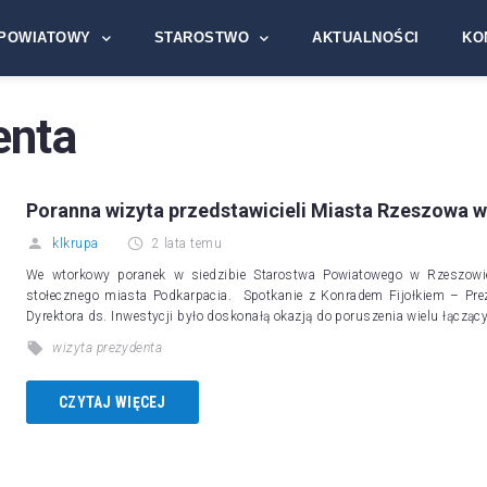
POWIATOWY
STAROSTWO
AKTUALNOŚCI
KO
enta
Poranna wizyta przedstawicieli Miasta Rzeszowa 
klkrupa
2 lata temu
We wtorkowy poranek w siedzibie Starostwa Powiatowego w Rzeszowie
stołecznego miasta Podkarpacia. Spotkanie z Konradem Fijołkiem – P
Dyrektora ds. Inwestycji było doskonałą okazją do poruszenia wielu łąc
wizyta prezydenta
CZYTAJ WIĘCEJ